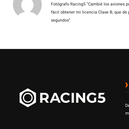
Fotógrafo Racing5 “Cambié los aviones po
fácil obtener mi licencia Clase B, que de
segundos”
D
m