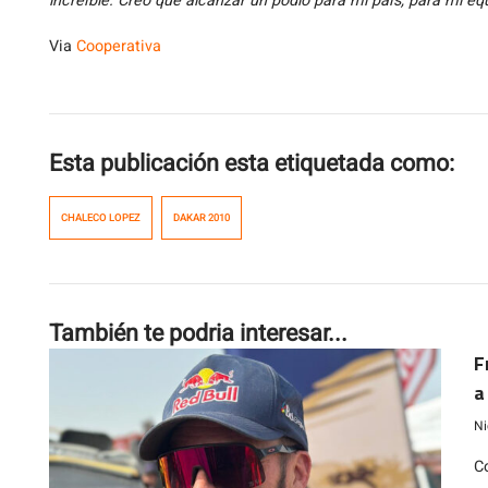
increíble. Creo que alcanzar un podio para mi país, para mi eq
Via
Cooperativa
Esta publicación esta etiquetada como:
CHALECO LOPEZ
DAKAR 2010
También te podria interesar...
F
a
Ni
C