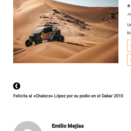
a
Jo
U
b
P
T
n
re
s
Felicita al «Chaleco» López por su podio en el Dakar 2010
Emilio Mejías