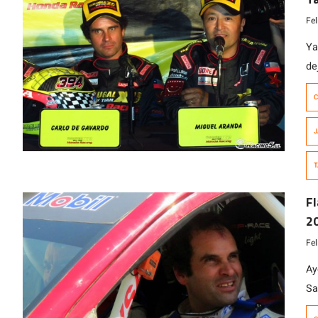
20
Fe
Ya
de
Da
C
em
of
J
má
T
Fl
20
R
Fe
Ay
Sa
qu