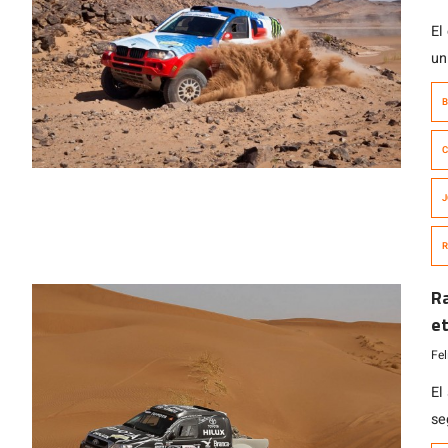
El
un
en
B
Ga
Ma
C
ru
J
R
Ra
et
To
Fe
El
se
tu