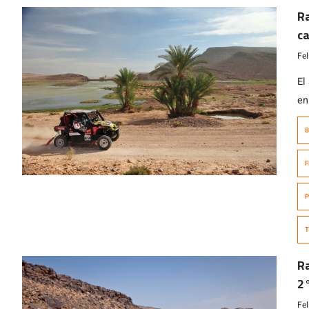
Ra
ca
Am
Fe
El
en
un
B
la
Af
F
mi
pe
P
T
Ra
2°
G
Fe