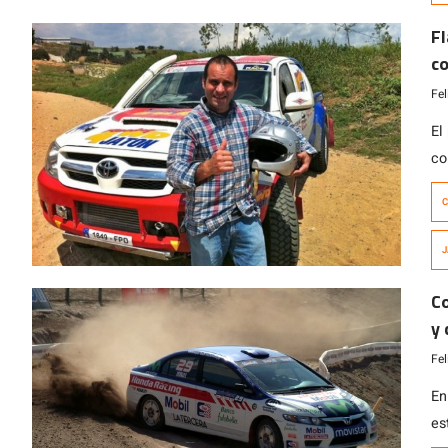
Fl
co
Fe
El
co
20
C
es
en
J
co
va
Co
y 
Fe
En
es