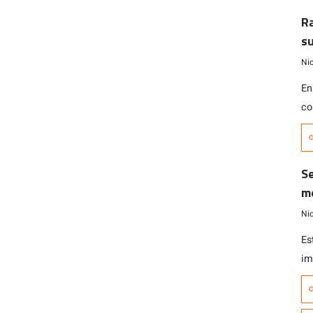
du
Ra
su
Ni
En
co
qu
C
si
cr
Se
ve
m
sa
Ni
Es
im
ir
C
Je