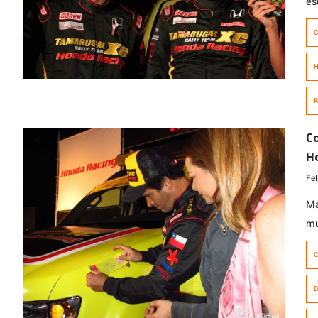
es
Ta
C
to
Ma
H
co
R
Co
H
pr
Fe
Má
mu
mu
C
co
ca
D
ad