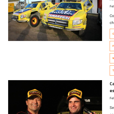
té
Fe
Co
ch
si
C
ad
in
F
en
en
N
T
Ca
es
po
Fe
Se