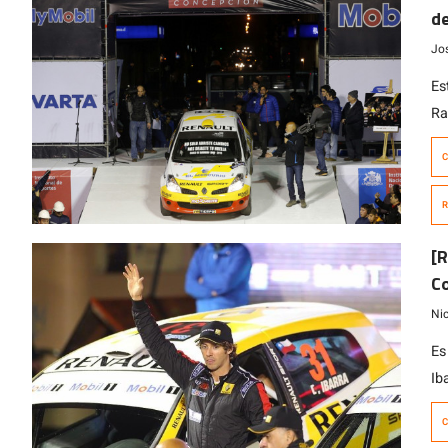
d
Jo
Es
Ra
VI
C
re
mo
R
ca
de
[R
Co
Ni
Es
Ib
se
C
en