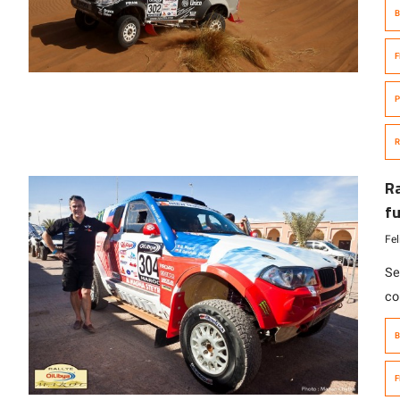
B
de
tr
F
la
P
R
Ra
fu
U
Fe
Se
co
29
B
Be
co
F
ho