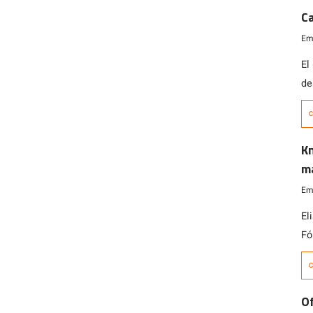
Co
Ca
y 
Emi
El
de
qu
C
Ca
pu
Kn
po
m
Emi
El
Fó
Ju
C
de
«b
Of
«D