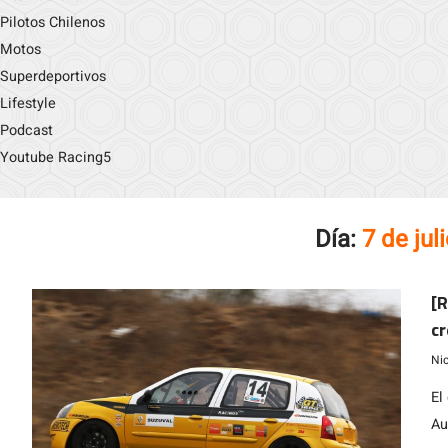
Pilotos Chilenos
Motos
Superdeportivos
Lifestyle
Podcast
Youtube Racing5
Día:
7 de jul
[R
cr
G
Ni
El
Au