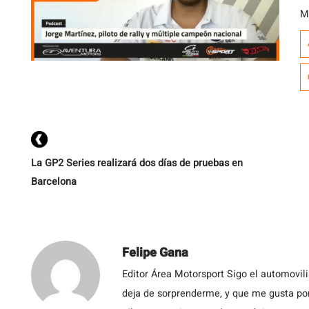
M
co
c
c
A
c
La GP2 Series realizará dos días de pruebas en
Barcelona
Felipe Gana
Editor Área Motorsport Sigo el automovil
deja de sorprenderme, y que me gusta por