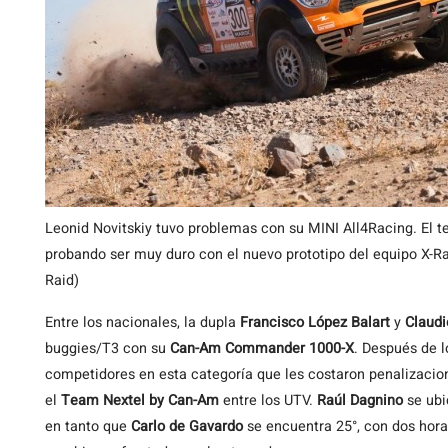
Leonid Novitskiy tuvo problemas con su MINI All4Racing. El t
probando ser muy duro con el nuevo prototipo del equipo X-R
Raid)
Entre los nacionales, la dupla
Francisco López Balart
y
Claudi
buggies/T3 con su
Can-Am Commander 1000-X
. Después de l
competidores en esta categoría que les costaron penalizacion
el
Team Nextel by Can-Am
entre los UTV.
Raúl Dagnino
se ubi
en tanto que
Carlo de Gavardo
se encuentra 25°, con dos hora