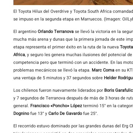
El Toyota Hilux del Overdrive y Toyota South Africa comanda
se impuso en la segunda etapa en Marruecos. (Imagen: OilLy
El
argentino
Orlando Terranova
se llevó la victoria en la seg
mucha más arena y dunas que la primera jornada de este impor
etapa representa el primer éxito en la ruta de la nueva
Toyota
Africa
, y seguro les genera muchas ilusiones del potencial de
competencia pero que terminó con un accidente. En las moto
problemas mecánicos se llevó la etapa.
Marc Coma
en su KT
una ventaja de 5 minutos y 37 segundos sobre
Helder Rodrig
Los chilenos fueron nuevamente liderados por
Boris Garafulic
y 7 segundos de Terranova después de más de 3 horas de ruta.
general.
Francisco «Poncho» López
terminó 15° en la categorí
Dognino
fue 13° y
Carlo De Gavardo
fue 25°.
El recorrido estuvo dominado por las grandes dunas del Erg 