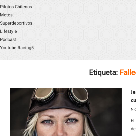
Pilotos Chilenos
Motos
Superdeportivos
Lifestyle
Podcast
Youtube Racing5
Etiqueta:
Fall
Je
cu
ré
Ni
El
de