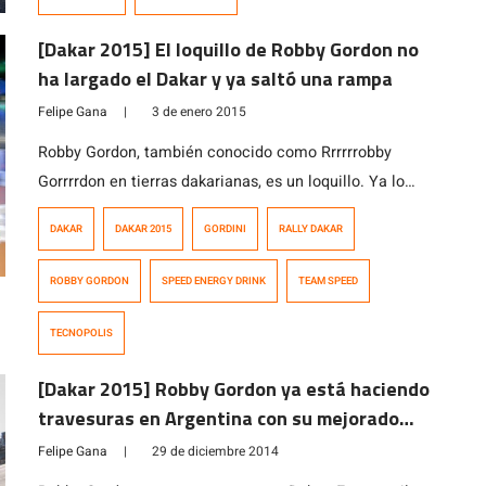
Robby, que muestra a Robby en la jornada […]
[Dakar 2015] El loquillo de Robby Gordon no
ha largado el Dakar y ya saltó una rampa
Felipe Gana
|
3 de enero 2015
Robby Gordon, también conocido como Rrrrrrobby
Gorrrrdon en tierras dakarianas, es un loquillo. Ya lo
sabíamos. Hay pruebas acá y acá tambíén (Nota: En
DAKAR
DAKAR 2015
GORDINI
RALLY DAKAR
todo caso, todos los videos de esos links son
extraordinarios, asi es que no te los pierdas). Ahora ya
ROBBY GORDON
SPEED ENERGY DRINK
TEAM SPEED
no tiene el Hummer, que era un auto ideal para saltar,
hoy […]
TECNOPOLIS
[Dakar 2015] Robby Gordon ya está haciendo
travesuras en Argentina con su mejorado
Gordini
Felipe Gana
|
29 de diciembre 2014