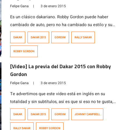
Felipe Gana
|
3 de enero 2015
Es un clásico dakariano. Robby Gordon puede haber
cambiado de auto, pero no ha cambiado su estilo y sus
ganas de dar espectáculo. El estadounidense sabe que
DAKAR
DAKAR 2015
GORDINI
RALLY DAKAR
es uno de los más populares del Dakar, especialmente
en Argentina y le entregó un regalo en la largada
ROBBY GORDON
protocolar, el salto de la rampa. El Gordini tuvo […]
[Video] La previa del Dakar 2015 con Robby
Gordon
Felipe Gana
|
3 de enero 2015
Te advertimos que este video está en inglés en su
totalidad y sin subtítulos, así es que si eso no te gusta,
este no es tu post. Si superaste la advertencia, tenemos
DAKAR
DAKAR 2015
GORDINI
JOHNNY CAMPBELL
aquí un interesante video publicado por el excelente
equipo de comunicaciones de Robby Gordon, Planet
RALLY DAKAR
ROBBY GORDON