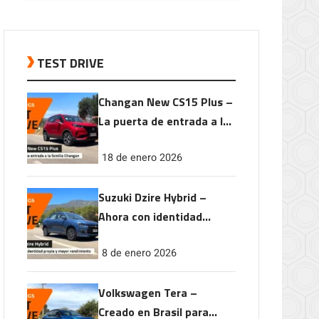
TEST DRIVE
Changan New CS15 Plus –
La puerta de entrada a la
familia Changan
18 de enero 2026
Suzuki Dzire Hybrid –
Ahora con identidad
propia y mayor
8 de enero 2026
rendimiento
Volkswagen Tera –
Creado en Brasil para