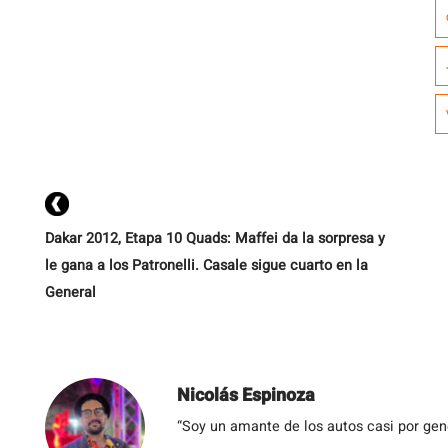
q
d
v
2
pr
Dakar 2012, Etapa 10 Quads: Maffei da la sorpresa y
le gana a los Patronelli. Casale sigue cuarto en la
General
Nicolás Espinoza
“Soy un amante de los autos casi por ge