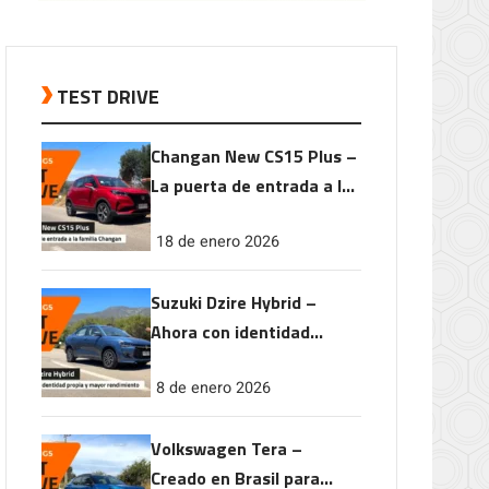
TEST DRIVE
Changan New CS15 Plus –
La puerta de entrada a la
familia Changan
18 de enero 2026
Suzuki Dzire Hybrid –
Ahora con identidad
propia y mayor
8 de enero 2026
rendimiento
Volkswagen Tera –
Creado en Brasil para