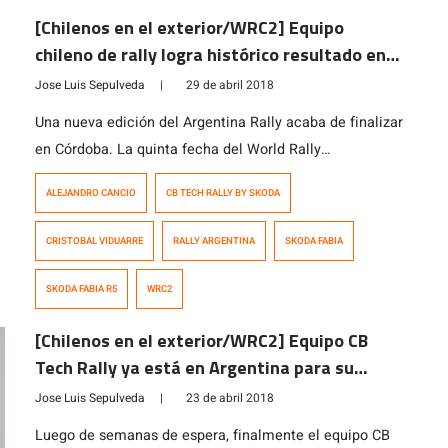
[Chilenos en el exterior/WRC2] Equipo
chileno de rally logra histórico resultado en
fecha del WRC en Argentina
Jose Luis Sepulveda
|
29 de abril 2018
Una nueva edición del Argentina Rally acaba de finalizar
en Córdoba. La quinta fecha del World Rally
Championship (WRC) ha llegado a su fin luego de
ALEJANDRO CANCIO
CB TECH RALLY BY SKODA
extenuantes jornadas que pusieron a prueba a autos,
equipos y binomios, quienes dieron todo para poder
CRISTOBAL VIDUARRE
RALLY ARGENTINA
SKODA FABIA
sortear los cerca de 360 kilómetros de pruebas
especiales. El evento deportivo contó […]
SKODA FABIA R5
WRC2
[Chilenos en el exterior/WRC2] Equipo CB
Tech Rally ya está en Argentina para su
debut en el mundial de rally
Jose Luis Sepulveda
|
23 de abril 2018
Luego de semanas de espera, finalmente el equipo CB