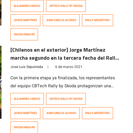
consecutiva, luego de librar una estrecha disputa con
ALEJANDRO CANCIO
CBTECH RALLY BY SKODA
Alejandro Cancio, su compañero de equipo. Por su parte,
Juan Carlos Alonso, logró adjudicarse el tercer lugar,
JORGE MARTÍNEZ
JUAN CARLOS ALONSO
RALLY ARGENTINO
logrando triple podio para el CBTech Rally by Skoda. Un
nuevo resultado positivo es […]
SKODA FABIA R5
[Chilenos en el exterior] Jorge Martínez
marcha segundo en la tercera fecha del Rally
Argentino
Jose Luis Sepulveda
|
6 de marzo 2021
Con la primera etapa ya finalizada, los representantes
del equipo CBTech Rally by Skoda protagonizan una
entretenida disputa por el primer lugar en el Rally Pagos
ALEJANDRO CANCIO
CBTECH RALLY BY SKODA
del Tuyú. La primera jornada fue para Alejandro Cancio,
quien logró el primer lugar al imponerse a Jorge
JORGE MARTÍNEZ
JUAN CARLOS ALONSO
RALLY ARGENTINO
Martínez por apenas 2,7 segundos. En tanto, Juan
Carlos Alonso finalizó […]
SKODA FABIA R5