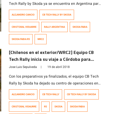
Tech Rally by Skoda ya se encuentra en Argentina para
la disputa de la fecha del WRC en Córdoba. La quinta
ALEJANDRO CANCIO
CB TECH RALLY BY SKODA
cita del mundial de la disciplina de rally tiene entre sus
inscritos a dos representantes del equipo chileno,
CRISTOBAL VIDUARRE
RALLY ARGENTINA
SKODA FABIA
quienes formarán parte de la nutrida lista […]
SKODA FABIA R5
WRC2
[Chilenos en el exterior/WRC2] Equipo CB
Tech Rally inicia su viaje a Córdoba para
debutar en el Campeonato Mundial de Rally
Jose Luis Sepulveda
|
19 de abril 2018
Con los preparativos ya finalizados, el equipo CB Tech
Rally by Skoda ha dejado su centro de operaciones en
Santiago y ya va camino a ser parte de la fecha mundial
ALEJANDRO CANCIO
CB TECH RALLY
CB TECH RALLY BY SKODA
del WRC, a disputarse entre el 26 y el 29 de abril en los
caminos de Córdoba, Argentina. Un trabajo complejo
CRISTOBAL VIDAURRE
R5
SKODA
SKODA FABIA
que obligó a […]