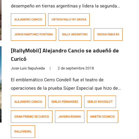
desempeño en tierras argentinas y lidera la segunda
cita del calendario. Tras la disputa del primer tramo de
ALEJANDRO CANCIO
CBTECH RALLY BY SKODA
carrera, el Super Especial en el Aero Club de Cruz del
Eje, el argentino Alejandro Cancio lidera la tabla general,
JORGE MARTINEZ FONTENA
RALLY ARGENTINO
SKODA FABIA R5
seguido del chileno Jorge Martínez con una estrecha
diferencia una […]
[RallyMobil] Alejandro Cancio se adueñó de
Curicó
Jose Luis Sepulveda
|
2 de septiembre 2018
El emblemático Cerro Condell fue el teatro de
operaciones de la prueba Súper Especial que hizo de
cierre de un emocionante Gran Premio de Curicó, que
ALEJANDRO CANCIO
EMILIO FERNANDEZ
EMILIO ROSSELOT
tuvo como protagonista el argentino Alejandro Cancio
(Skoda Fabia), que se quedó con la fecha mediante una
GRAN PREMIO DE CURICO
JAVIERA ROMAN
MARTÍN SCUNCIO
sólida actuación el sábado. Ello le permitió aprovechar
los inconvenientes sufridos por […]
RALLYMOBIL