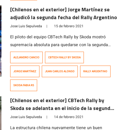
[Chilenos en el exterior] Jorge Martínez se
adjudicó la segunda fecha del Rally Argentino
Jose Luis Sepulveda
|
15 de febrero 2021
El piloto del equipo CBTech Rally by Skoda mostró
supremacía absoluta para quedarse con la segunda
fecha del Rally Argentino, disputado en Cruz del Eje. Por
ALEJANDRO CANCIO
CBTECH RALLY BY SKODA
su parte, Juan Carlos Alonso finalizó en el segundo
lugar, mientras que Alejandro Cancio debió abandonar
JORGE MARTÍNEZ
JUAN CARLOS ALONSO
RALLY ARGENTINO
por un pequeño desperfecto en su auto. El equipo que
esta semana debutó […]
SKODA FABIA R5
[Chilenos en el exterior] CBTech Rally by
Skoda se adelanta en el inicio de la segunda
fecha del Rally Argentino
Jose Luis Sepulveda
|
14 de febrero 2021
La estructura chilena nuevamente tiene un buen