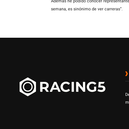
Además he podido conocer representantes
semana, es sinónimo de ver carreras”.
D
m