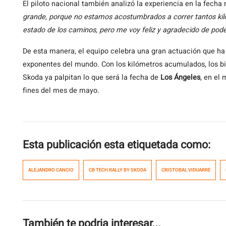
El piloto nacional también analizó la experiencia en la fech
grande, porque no estamos acostumbrados a correr tantos kil
estado de los caminos, pero me voy feliz y agradecido de pode
De esta manera, el equipo celebra una gran actuación que ha 
exponentes del mundo. Con los kilómetros acumulados, los 
Skoda ya palpitan lo que será la fecha de
Los Ángeles
, en el
fines del mes de mayo.
Esta publicación esta etiquetada como:
ALEJANDRO CANCIO
CB TECH RALLY BY SKODA
CRISTOBAL VIDUARRE
También te podria interesar...