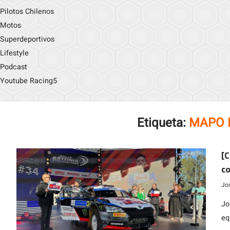
Pilotos Chilenos
Motos
Superdeportivos
Lifestyle
Podcast
Youtube Racing5
Etiqueta:
MAPO M
[C
co
ll
Jo
Jo
eq