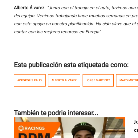
Alberto Álvarez:
“Junto con el trabajo en el auto, tuvimos una 
del equipo. Venimos trabajando hace muchos semanas en prep
con este apoyo en nuestra planificación. Ha sido clave que el
contar con los mejores recursos en Europa”
Esta publicación esta etiquetada como:
ACROPOLIS RALLY
ALBERTO ALVAREZ
JORGE MARTINEZ
MAPO MOTO
También te podria interesar...
J
c