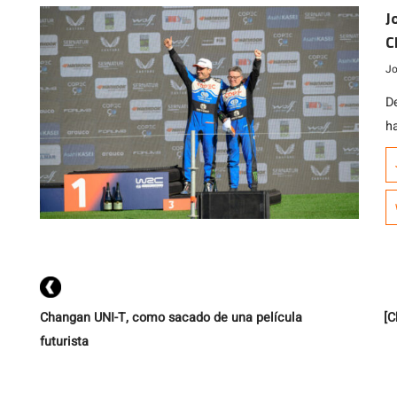
J
C
Jo
D
ha
ve
n
q
3
Changan UNI-T, como sacado de una película
[C
futurista