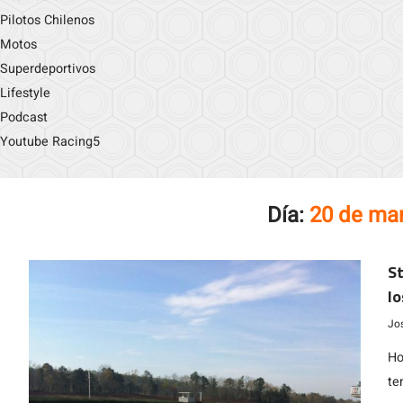
Pilotos Chilenos
Motos
Superdeportivos
Lifestyle
Podcast
Youtube Racing5
Día:
20 de ma
St
l
Jo
Ho
te