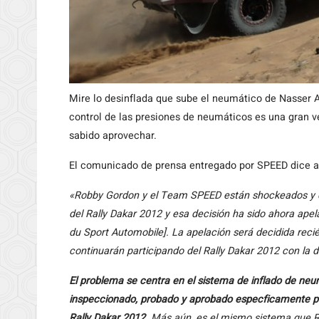
Mire lo desinflada que sube el neumático de Nasser Al
control de las presiones de neumáticos es una gran 
sabido aprovechar.
El comunicado de prensa entregado por SPEED dice a
«Robby Gordon y el Team SPEED están shockeados y de
del Rally Dakar 2012 y esa decisión ha sido ahora ape
du Sport Automobile]. La apelación será decidida re
continuarán participando del Rally Dakar 2012 con la 
El problema se centra en el sistema de inflado de neu
inspeccionado, probado y aprobado especficamente por
Rally Dakar 2012.
Más aún, es el mismo sistema que R