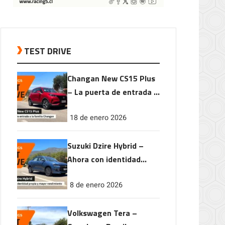
TEST DRIVE
Changan New CS15 Plus
– La puerta de entrada a
la familia Changan
18 de enero 2026
Suzuki Dzire Hybrid –
Ahora con identidad
propia y mayor
8 de enero 2026
rendimiento
Volkswagen Tera –