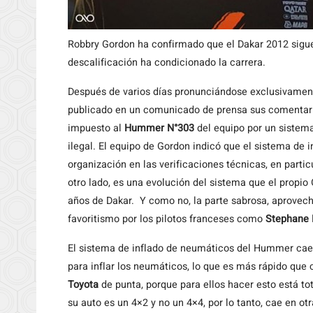
Robbry Gordon ha confirmado que el Dakar 2012 sigue 
descalificación ha condicionado la carrera.
Después
de varios días pronunciándose exclusivament
publicado en un comunicado de prensa sus comentario
impuesto al
Hummer N°303
del equipo por un sistem
ilegal. El equipo de Gordon indicó que el sistema de 
organización en las verificaciones técnicas, en partic
otro lado, es una evolución del sistema que el propi
años de Dakar. Y como no, la parte sabrosa, aprovech
favoritismo por los pilotos franceses como
Stephane 
El sistema de inflado de neumáticos del Hummer cae e
para inflar los neumáticos, lo que es más rápido qu
Toyota
de punta, porque para ellos hacer esto está t
su auto es un 4×2 y no un 4×4, por lo tanto, cae en o