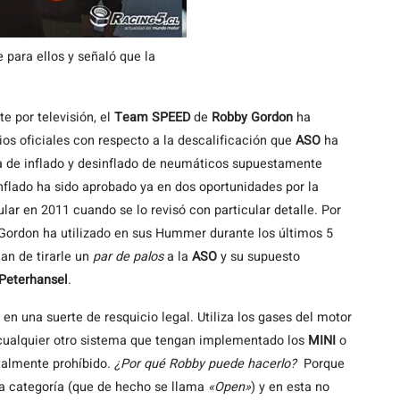
para ellos y señaló que la
e por televisión, el
Team SPEED
de
Robby Gordon
ha
s oficiales con respecto a la descalificación que
ASO
ha
a de inflado y desinflado de neumáticos supuestamente
inflado ha sido aprobado ya en dos oportunidades por la
ular en 2011 cuando se lo revisó con particular detalle. Por
o Gordon ha utilizado en sus Hummer durante los últimos 5
an de tirarle un
par de palos
a la
ASO
y su supuesto
Peterhansel
.
n una suerte de resquicio legal. Utiliza los gases del motor
e cualquier otro sistema que tengan implementado los
MINI
o
otalmente prohíbido.
¿Por qué Robby puede hacerlo?
Porque
tra categoría (que de hecho se llama
«Open»
) y en esta no