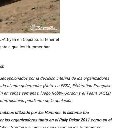
-Attiyah en Copiapó. El tener el
ventaja que los Hummer han
sí:
cepcionados por la decisión interina de los organizadores
lada al ente gobernador [Nota: La FFSA, Fédération Française
cién en varias semanas, luego Robby Gordon y el Team SPEED
determinación pendiente de la apelación.
máticos utilizado por los Hummer. El sistema fue
 los organizadores tanto en el Rally Dakar 2011 como en el
obby Gordon y su equipo han usado en los Hummer por