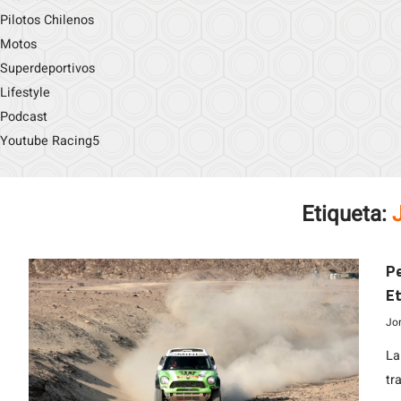
Pilotos Chilenos
Motos
Superdeportivos
Lifestyle
Podcast
Youtube Racing5
Etiqueta:
Pe
Et
Na
Jo
La
tr