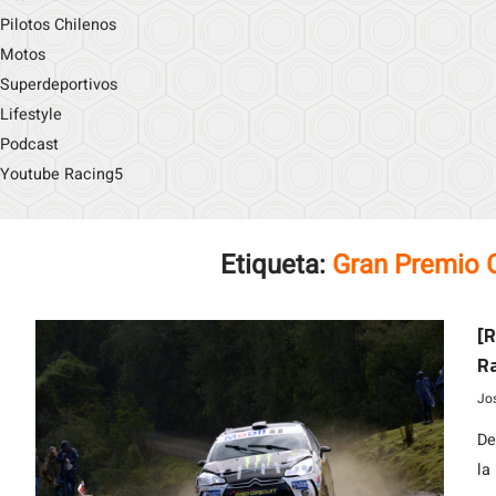
Pilotos Chilenos
Motos
Superdeportivos
Lifestyle
Podcast
Youtube Racing5
Etiqueta:
Gran Premio 
[R
R
Jo
De
la