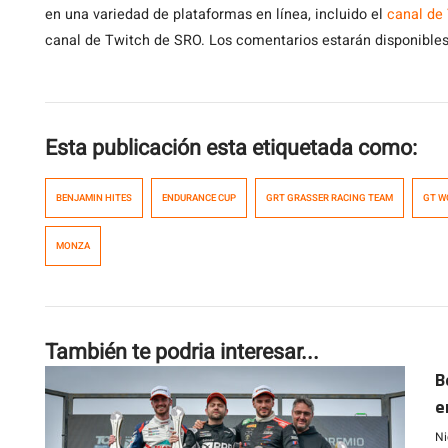
en una variedad de plataformas en línea, incluido el
canal de
canal de Twitch de SRO. Los comentarios estarán disponibles 
Esta publicación esta etiquetada como:
BENJAMIN HITES
ENDURANCE CUP
GRT GRASSER RACING TEAM
GT W
MONZA
También te podria interesar...
B
e
S
Ni