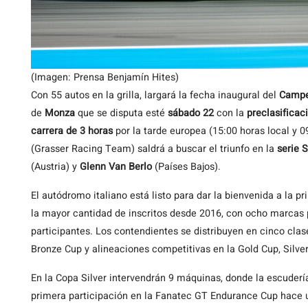
(Imagen: Prensa Benjamín Hites)
Con 55 autos en la grilla, largará la fecha inaugural del
Campe
de
Monza
que se disputa esté
sábado 22
con la
preclasificac
carrera de 3 horas
por la tarde europea (15:00 horas local y 0
(Grasser Racing Team) saldrá a buscar el triunfo en la
serie S
(Austria) y
Glenn Van Berlo
(Países Bajos).
El autódromo italiano está listo para dar la bienvenida a la
la mayor cantidad de inscritos desde 2016, con ocho marcas p
participantes. Los contendientes se distribuyen en cinco clas
Bronze Cup y alineaciones competitivas en la Gold Cup, Silve
En la Copa Silver intervendrán 9 máquinas, donde la escudería
primera participación en la Fanatec GT Endurance Cup hace u