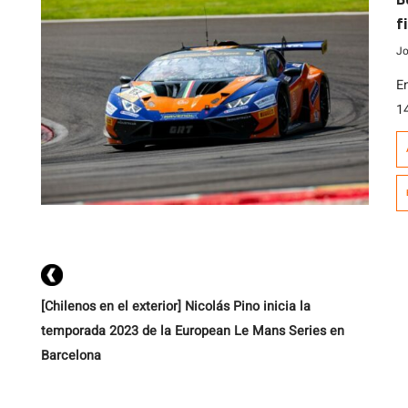
f
Jo
E
1
c
Z
t
d
T
[Chilenos en el exterior] Nicolás Pino inicia la
temporada 2023 de la European Le Mans Series en
Barcelona