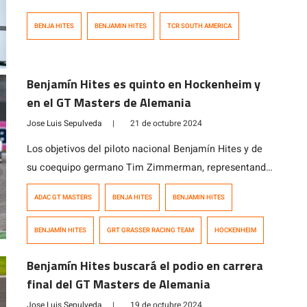
certamen disputada en Uruguay.
BENJA HITES
BENJAMIN HITES
TCR SOUTH AMERICA
Benjamín Hites es quinto en Hockenheim y
en el GT Masters de Alemania
Jose Luis Sepulveda
|
21 de octubre 2024
Los objetivos del piloto nacional Benjamín Hites y de
su coequipo germano Tim Zimmerman, representando
al Grasser Racing Team, era concluir la temporada en
ADAC GT MASTERS
BENJA HITES
BENJAMIN HITES
el podio del Campeonato Gran Turismo Masters de
Alemania que se disputó en Hockenheim (Alemania).
BENJAMÍN HITES
GRT GRASSER RACING TEAM
HOCKENHEIM
Sin embargo, no lo alcanzaron, pero consiguieron un
honroso quinto puesto tanto en la Carrera 2 como […]
Benjamín Hites buscará el podio en carrera
final del GT Masters de Alemania
Jose Luis Sepulveda
|
19 de octubre 2024