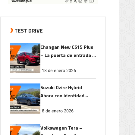
TEST DRIVE
Changan New CS15 Plus
– La puerta de entrada a
la familia Changan
18 de enero 2026
Suzuki Dzire Hybrid –
Ahora con identidad
propia y mayor
8 de enero 2026
rendimiento
Volkswagen Tera –