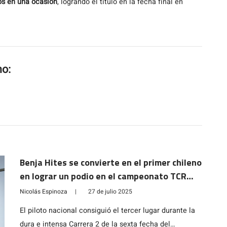
os en una ocasión
, logrando el título en la fecha final en
mo:
Benja Hites se convierte en el primer chileno
en lograr un podio en el campeonato TCR
South America
Nicolás Espinoza
|
27 de julio 2025
El piloto nacional consiguió el tercer lugar durante la
dura e intensa Carrera 2 de la sexta fecha del