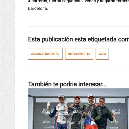
4 carreras
,
fueron segundos 2 veces y llegaron tercer
Barcelona.
Esta publicación esta etiquetada co
ALGARVE PRO RACING
BENJAMIN HITES
LMP2
También te podria interesar...