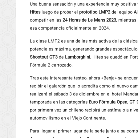
Una buena sensación y una experiencia muy positiva 
Hites
luego de probar el
prototipo LMP2
del equipo
A
competir en las
24 Horas de Le Mans 2023
, mientras 
esa competencia oficialmente en 2024.
La clase LMP2 es una de las más activa de la clásica
potencia es máxima, generando grandes espectáculos e
Shootout GT3
de
Lamborghini
, Hites se quedó en Por
Fórmula 2 carrozado.
Tras este interesante testeo, ahora «Benja» se encue
recibir el galardón que lo acredita como el nuevo ca
realizará el sábado 3 de diciembre en el hotel Mandarí
temporada en las categorías
Euro Fórmula Open
,
GT 
por primera vez un chileno recibirá un estímulo a nive
automovilismo en el Viejo Continente.
Para llegar al primer lugar de la serie junto a su com