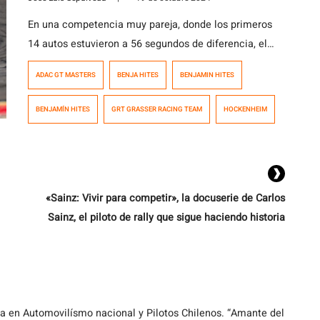
En una competencia muy pareja, donde los primeros
14 autos estuvieron a 56 segundos de diferencia, el
chileno Benjamín Hites y su compañero Tim
ADAC GT MASTERS
BENJA HITES
BENJAMIN HITES
Zimmerman, representando al Grasser Racing Team,
terminaron en la novena posición durante la Carrera 1
BENJAMÍN HITES
GRT GRASSER RACING TEAM
HOCKENHEIM
de la sexta y última fecha del Campeonato ADAC Gran
Turismo Masters de Alemania, que ganó […]
«Sainz: Vivir para competir», la docuserie de Carlos
Sainz, el piloto de rally que sigue haciendo historia
ta en Automovilísmo nacional y Pilotos Chilenos. “Amante del