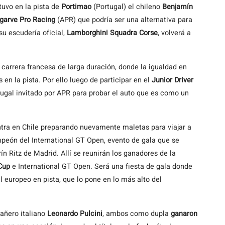
tuvo en la pista de
Portimao
(Portugal) el chileno
Benjamín
lgarve Pro Racing
(APR) que podría ser una alternativa para
su escudería oficial,
Lamborghini Squadra Corse
, volverá a
 carrera francesa de larga duración, donde la igualdad en
n la pista. Por ello luego de participar en el
Junior Driver
tugal invitado por APR para probar el auto que es como un
ntra en Chile preparando nuevamente maletas para viajar a
mpeón del International GT Open, evento de gala que se
n Ritz de Madrid. Allí se reunirán los ganadores de la
Cup
e International GT Open. Será una fiesta de gala donde
l europeo en pista, que lo pone en lo más alto del
pañero italiano
Leonardo Pulcini
, ambos como dupla
ganaron