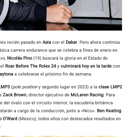
rnes recién pasado en
Asia
con el
Dakar
. Pero ahora continúa
clásica carrera endurance que se celebra a fines de enero en
ivo,
Nicolás Pino
(19) buscará la gloria en el Estado de
 el
Roar Before The Rolex 24
y
culminará hoy en la tarde
con
Daytona
a celebrarse el próximo fin de semana.
 LMP3
(
pole position
y segundo lugar en 2023) a la
clase LMP2
es
Zack Brown
, director ejecutivo de
McLaren Racing
. Para
del óvalo con el circuito interior, la escudería británica
estarán a cargo de la conducción, junto a «Nico»:
Ben Keating
io O’Ward
(México), todos ellos con destacados resultados en
: