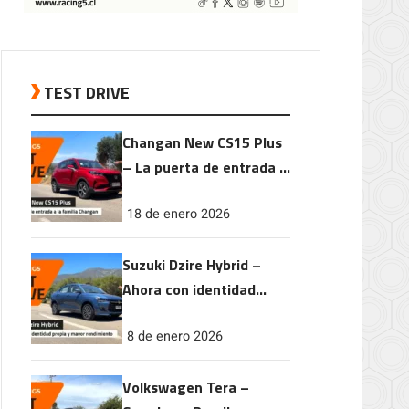
TEST DRIVE
Changan New CS15 Plus
– La puerta de entrada a
la familia Changan
18 de enero 2026
Suzuki Dzire Hybrid –
Ahora con identidad
propia y mayor
8 de enero 2026
rendimiento
Volkswagen Tera –