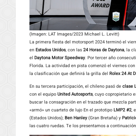
(Imagen: LAT Images/2023 Michael L. Levitt)
La primera fiesta del motorsport 2024 terminó el vie
en
Estados Unidos
, con las
24 Horas de Daytona
, la 
el
Daytona Motor Speedway
. Por tercer año consecut
Florida. La actividad en pista comenzó el viernes con
la clasificación que definirá la grilla del
Rolex 24 At 
En su tercera participación, el chileno pasó de
clase
con el equipo
United Autosports
, cuyo copropietario 
buscar la consagración en el trazado que mezcla parte 
«armó» un cuarteto de lujo En el prototipo
LMP2 #2
, 
(Estados Unidos);
Ben Hanley
(Gran Bretaña) y
Patric
las cuatro ruedas. Te los presentamos a continuación