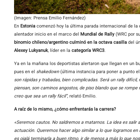
(Imagen: Prensa Emilio Fernández)
En
Estonia
comenzó hoy la última parada internacional de la
alentador inicio en el marco del
Mundial de Rally
(WRC por sus
binomio chileno/argentino culminó en la octava casilla
del ún
Alexey Lukyanuk
, líder en la
categoría WRC3
.
Ya en la mañana los deportistas alertaron que llegan en un bu
pues en el
shakedown
(última instancia para poner a punto el
son rápidas y trabadas, bien complicadas. Será un rally difícil
piensan, son caminos angostos, de piso blando que se rompe
creo que sea un rally fácil”
, relató Emilio.
A raíz de lo mismo, ¿cómo enfrentarás la carrera?
«Seremos cautos. No saldremos a matarnos. La idea es salir a
actuación. Queremos hacer algo similar a lo que logramos en P
es ojalá terminarla a buen ritmo, ir de menos a más lo que nos