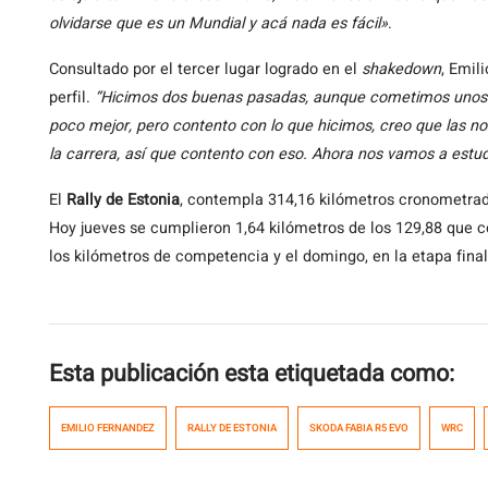
olvidarse que es un Mundial y acá nada es fácil»
.
Consultado por el tercer lugar logrado en el
shakedown
, Emili
perfil.
“Hicimos dos buenas pasadas, aunque cometimos unos 
poco mejor, pero contento con lo que hicimos, creo que las 
la carrera, así que contento con eso. Ahora nos vamos a estud
El
Rally de Estonia
, contempla 314,16 kilómetros cronometrado
Hoy jueves se cumplieron 1,64 kilómetros de los 129,88 que co
los kilómetros de competencia y el domingo, en la etapa final
Esta publicación esta etiquetada como:
EMILIO FERNANDEZ
RALLY DE ESTONIA
SKODA FABIA R5 EVO
WRC