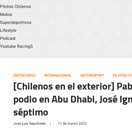
Pilotos Chilenos
Motos
Superdeportivos
Lifestyle
Podcast
Youtube Racing5
DESTACADOS
INTERNACIONAL
MOTORSPORT
PILOTOS C
[Chilenos en el exterior] Pab
podio en Abu Dhabi, José Ig
séptimo
Jose Luis Sepulveda
|
11 de marzo 2022