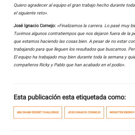
Quiero agradecer al equipo el gran trabajo hecho durante to
el siguiente reto
».
José Ignacio Cornejo:
«
Finalizamos la carrera. Lo pasé muy b
Tuvimos algunos contratiempos que nos dejaron fuera de la p
que estamos haciendo las cosas bien. A pesar de no estar cont
trabajando para que lleguen los resultados que buscamos. Pe
El equipo ha trabajado muy bien durante toda la semana y quie
compañeros Ricky y Pablo que han acabado en el podio
».
Esta publicación esta etiquetada como:
ABU DHABI DESERT CHALLENGE
JOSE IGNACIO CORNEJO
MONSTER ENERGY