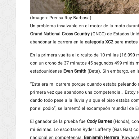
(Imagen: Prensa Ruy Barbosa)
Un problema insalvable en el motor de la moto durant
Grand National Cross Country
(GNCC) de Estados Unido
abandonar la carrera en la
categoría XC2
para
motos 
En la primera vuelta al circuito de 10 millas (16.090 
con un crono de 37 minutos 45 segundos 499 milésima
estadounidense
Evan Smith
(Beta). Sin embargo, en l
“Esta era mi carrera porque cuando estaba peleando e
primera vez que abandono una competencia… Estoy r
dando todo pese a la lluvia y a que el piso estaba co
por el podio”, se lamentó el excampeón mundial de E
El ganador de la prueba fue
Cody Barnes
(Honda), com
milésimas. Lo escoltaron Ryder Lafferty (Gas Gas) co
nacional en competencia,
Benjamín Herrera
(Kawasaki