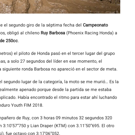
e el segundo giro de la séptima fecha del
Campeonato
s, obligó al chileno
Ruy Barbosa
(Phoenix Racing Honda) a
de 250cc
.
metros) el piloto de Honda pasó en el tercer lugar del grupo
s, a solo 27 segundos del líder en ese momento, el
a siguiente ronda Barbosa no apareció en el sector de meta.
l segundo lugar de la categoría, la moto se me murió… Es la
ealmente apenado porque desde la partida se me estaba
mplicado. Había encontrado el ritmo para estar ahí luchando
nduro Youth FIM 2018.
pañero de Ruy, con 3 horas 09 minutos 32 segundos 320
n 3:10’57”750 y Lian Draper (KTM) con 3.11’50”695. El otro
), fue octavo con 3:17’06”052.