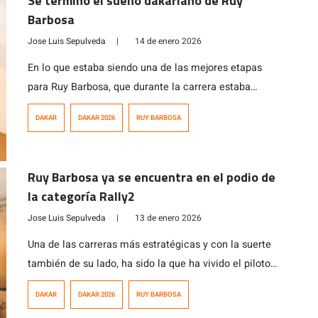
Se terminó el sueño dakariano de Ruy
Barbosa
Jose Luis Sepulveda
|
14 de enero 2026
En lo que estaba siendo una de las mejores etapas
para Ruy Barbosa, que durante la carrera estaba
cronometrando tiempos que lo iban a dejar P11 en la
DAKAR
DAKAR 2026
RUY BARBOSA
clasificación general, se vio interrumpida tan solo 60
kms antes de la meta, específicamente a los 307 kms
de la etapa que unía el campamento refugio con […]
Ruy Barbosa ya se encuentra en el podio de
la categoría Rally2
Jose Luis Sepulveda
|
13 de enero 2026
Una de las carreras más estratégicas y con la suerte
también de su lado, ha sido la que ha vivido el piloto
nacional Ruy Barbosa en su categoría de debutante en
DAKAR
DAKAR 2026
RUY BARBOSA
esta cuadragésima octava edición del Rally Dakar