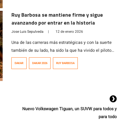
2026. El piloto nacional en lo que fue una nueva etapa
maratón, hoy largó a las 8:23 […]
Ruy Barbosa se mantiene firme y sigue
avanzando por entrar en la historia
Jose Luis Sepulveda
|
12 de enero 2026
Una de las carreras más estratégicas y con la suerte
también de su lado, ha sido la que ha vivido el piloto
nacional Ruy Barbosa en su categoría de debutante en
DAKAR
DAKAR 2026
RUY BARBOSA
esta cuadragésima octava edición del Rally Dakar
2026. Recién en marzo del 2025, Ruy inició los
entrenamientos para pasar de la categoría enduro, al
[…]
Nuevo Volkswagen Tiguan, un SUVW para todos y
para todo