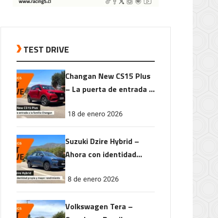
TEST DRIVE
Changan New CS15 Plus
– La puerta de entrada a
la familia Changan
18 de enero 2026
Suzuki Dzire Hybrid –
Ahora con identidad
propia y mayor
8 de enero 2026
rendimiento
Volkswagen Tera –