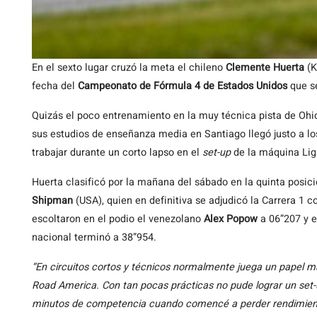
En el sexto lugar cruzó la meta el chileno
Clemente Huerta
(K
fecha del
Campeonato de Fórmula 4 de Estados Unidos
que se
Quizás el poco entrenamiento en la muy técnica pista de Ohio 
sus estudios de enseñanza media en Santiago llegó justo a 
trabajar durante un corto lapso en el
set-up
de la máquina Lig
Huerta clasificó por la mañana del sábado en la quinta posi
Shipman
(USA), quien en definitiva se adjudicó la Carrera 1
escoltaron en el podio el venezolano
Alex Popow
a 06”207 y 
nacional terminó a 38”954.
“En circuitos cortos y técnicos normalmente juega un papel m
Road America. Con tan pocas prácticas no pude lograr un set-u
minutos de competencia cuando comencé a perder rendimien