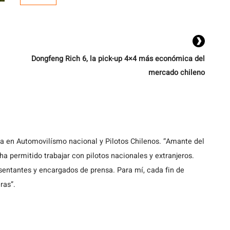
La competencia se la adjudicó el uruguayo Gastón
Irazú con […]
Dongfeng Rich 6, la pick-up 4×4 más económica del
mercado chileno
ta en Automovilísmo nacional y Pilotos Chilenos. “Amante del
a permitido trabajar con pilotos nacionales y extranjeros.
entantes y encargados de prensa. Para mí, cada fin de
ras”.