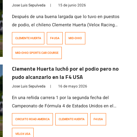
Jose Luis Sepulveda
|
15 de junio 2026
Después de una buena largada que lo tuvo en puestos
de podio, el chileno Clemente Huerta (Velox Racing
USA) sufrió fallas en la caja de cambios de su Ligier F4
CLEMENTE HUERTA
F4 USA
MID-OHIO
FIA, quedando relegado a la sexta posición durante la
Carrera 2 de la tercera fecha del Campeonato de
MID-OHIO SPORTS CAR COURSE
Fórmula 4 de Estados Unidos. Con un […]
Clemente Huerta luchó por el podio pero no
pudo alcanzarlo en la F4 USA
Jose Luis Sepulveda
|
16 de mayo 2026
En una reñida carrera 1 por la segunda fecha del
Campeonato de Fórmula 4 de Estados Unidos en el
circuito Road America, el juvenil chileno Clemente
CIRCUITO ROAD AMERICA
CLEMENTE HUERTA
F4 USA
Huerta (Velox USA) logró la cuarta ubicación luego de
largar desde el segundo puesto de la grilla de salida.
VELOX USA