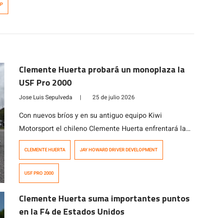
IP
Clemente Huerta probará un monoplaza la
USF Pro 2000
Jose Luis Sepulveda
|
25 de julio 2026
Con nuevos bríos y en su antiguo equipo Kiwi
Motorsport el chileno Clemente Huerta enfrentará la
segunda parte del Campeonato de Fórmula 4 de
CLEMENTE HUERTA
JAY HOWARD DRIVER DEVELOPMENT
Estados Unidos (imagen principal), justo en la
celebración de una década del certamen
USF PRO 2000
norteamericano. En tanto que el juvenil piloto ya tiene
fecha en septiembre para probar un auto en el […]
Clemente Huerta suma importantes puntos
en la F4 de Estados Unidos