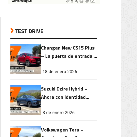
TEST DRIVE
Changan New CS15 Plus
– La puerta de entrada a
la familia Changan
18 de enero 2026
Suzuki Dzire Hybrid –
Ahora con identidad
propia y mayor
8 de enero 2026
rendimiento
Volkswagen Tera –