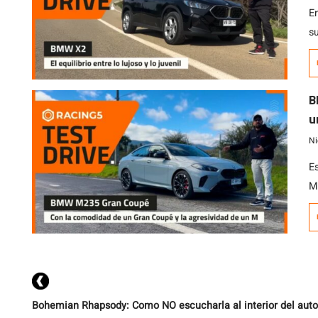
E
s
s
r
n
B
s
u
M
Ni
Es
M2
i
G
x
Tu
Bohemian Rhapsody: Como NO escucharla al interior del auto