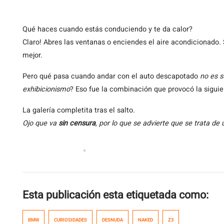
Qué
haces cuando estás conduciendo y te da calor?
Claro! Abres las ventanas o enciendes el aire acondicionado.
mejor.
Pero qué pasa cuando andar con el auto descapotado
no es s
exhibicionismo
? Eso fue la combinación que provocó la sigui
La galería completita tras el salto.
Ojo que va
sin censura
, por lo que se advierte que se trata de u
Esta publicación esta etiquetada como:
BMW
CURIOSIDADES
DESNUDA
NAKED
Z3