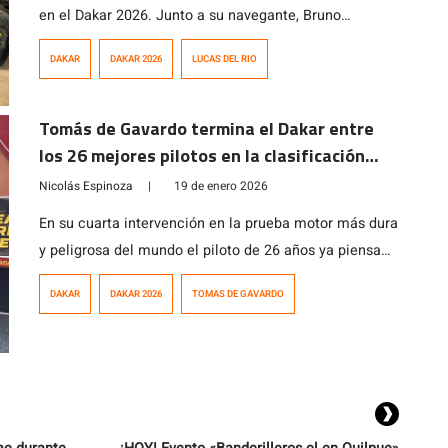
en el Dakar 2026. Junto a su navegante, Bruno
Jacomy, culminó en la cuarta posición a 77 segundos
DAKAR
DAKAR 2026
LUCAS DEL RIO
del tercer lugar.
Tomás de Gavardo termina el Dakar entre
los 26 mejores pilotos en la clasificación
general
Nicolás Espinoza
|
19 de enero 2026
En su cuarta intervención en la prueba motor más dura
y peligrosa del mundo el piloto de 26 años ya piensa
en la próxima edición en Arabia Saudita.
DAKAR
DAKAR 2026
TOMAS DE GAVARDO