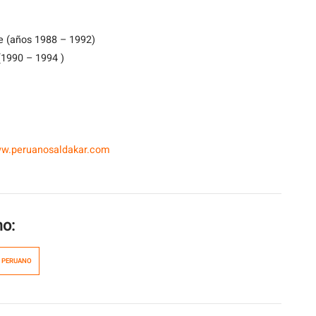
e (años 1988 – 1992)
1990 – 1994 )
ww.peruanosaldakar.com
mo:
 PERUANO