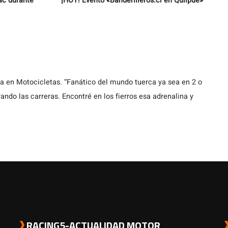
ac durante
¡HOY! Evento «Banderilleros.cl en Quilpue»
ta en Motocicletas. “Fanático del mundo tuerca ya sea en 2 o
ando las carreras. Encontré en los fierros esa adrenalina y
RACING5-ACTUALIDAD MOTOR