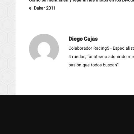
Como se mantienen y reparan las motos en los Bivou
el Dakar 2011
Diego Cajas
Colaborador Racing5 - Especialis
4 ruedas, fanatismo adquirido mir
pasión que todos buscan”.