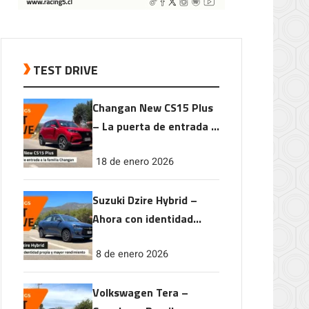
TEST DRIVE
Changan New CS15 Plus
– La puerta de entrada a
la familia Changan
18 de enero 2026
Suzuki Dzire Hybrid –
Ahora con identidad
propia y mayor
8 de enero 2026
rendimiento
Volkswagen Tera –