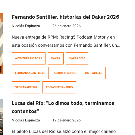
Fernando Santiller, historias del Dakar 2026
Nicolás Espinoza
|
26 de enero 2026
Nueva entrega de RPM: Racing5 Podcast Motor y en
esta ocasión conversamos con Fernando Santiller, un
apasionado de las motos y el motociclismo que
AVENTURA MOTORS
DAKAR
DAKAR 2026
además de trabajar como vendedor de motos, colabora
junto a Tomás de Gavardo en sus distintas actividades
FERNANDO SANTILLER
GABUTTI CORSE
HOT WHEELS
deportivas, lo que le llevó a desempeñarse como
asistente del piloto nacional en el […]
SPORTKART 390
TOMAS DEGAVARDO
Lucas del Río: “Lo dimos todo, terminamos
contentos”
Nicolás Espinoza
|
19 de enero 2026
El piloto Lucas del Río se alzó como el mejor chileno