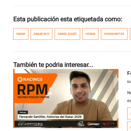
Esta publicación esta etiquetada como:
DAKAR
DAKAR 2015
DANIEL GOUET
HONDA
HONDA MOTOS
También te podria interesar...
F
Ni
N
e
a
a
j