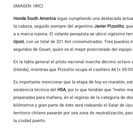
(IMAGEN: HRC)
Honda South America
sigue cumpliendo una destacada actuac
la cabeza, seguido siempre del argentino
Javier Pizzolito
, qu
a a marca nipona. El volante penquista se ubicó vigésimo terc
Uyuni
, con un total de 321 Km cronometrados. Tres puestos má
segundos de Gouet, quien es el mejor posicionado del equipo
En la tabla general el piloto nacional marcha décimo octavo
(Honda), mientras que Pizzolito ocupa el casillero 44 (+ 05:03
Es importante mencionar que la etapa de hoy es maratón, est
asistencia técnica del
HSA
, por lo que tendrán que “meter m
preparadas para mañana, en el regreso de la categoría de do
kilómetros y gran parte de éste será rodeando el Salar de Uyun
territorio chileno pasarán por una zona de neutralización, pa
la ciudad puerto.