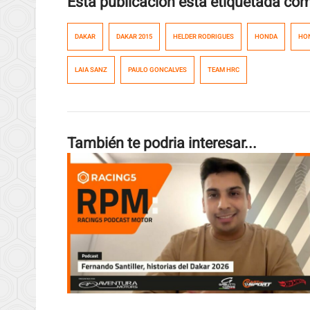
Esta publicación esta etiquetada co
DAKAR
DAKAR 2015
HELDER RODRIGUES
HONDA
HO
LAIA SANZ
PAULO GONCALVES
TEAM HRC
También te podria interesar...