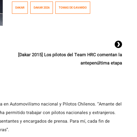
en la próxima edición en Arabia Saudita.
DAKAR
DAKAR 2026
TOMAS DE GAVARDO
[Dakar 2015] Los pilotos del Team HRC comentan la
antepenúltima etapa
ta en Automovilísmo nacional y Pilotos Chilenos. “Amante del
a permitido trabajar con pilotos nacionales y extranjeros.
entantes y encargados de prensa. Para mí, cada fin de
ras”.