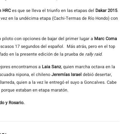
m HRC
es que se lleva el triunfo en las etapas del
Dakar 2015
.
a vez en la undécima etapa (Cachi-Termas de Río Hondo) con
co piloto con opciones de bajar del primer lugar a
Marc Coma
escasos 17 segundos del español. Más atrás, pero en el top
nfado en la presente edición de la prueba de
rally raid
.
 mejores encontramos a
Laia Sanz
, quien marcha octava en la
escuadra nipona, el chileno
Jeremías Israel
debió desertar,
Barreda, quien a la vez le entregó el suyo a Goncalves. Cabe
, porque estaban en etapa maratón.
o y Rosario.