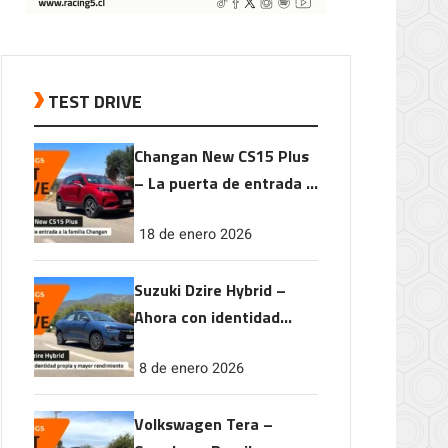
TEST DRIVE
Changan New CS15 Plus
– La puerta de entrada a
la familia Changan
18 de enero 2026
Suzuki Dzire Hybrid –
Ahora con identidad
propia y mayor
8 de enero 2026
rendimiento
Volkswagen Tera –