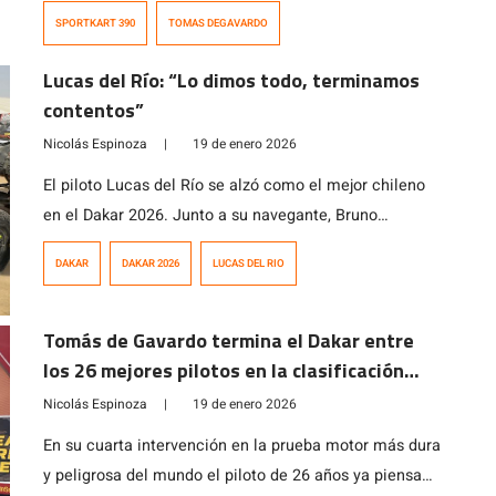
asistente del piloto nacional en el […]
SPORTKART 390
TOMAS DEGAVARDO
Lucas del Río: “Lo dimos todo, terminamos
contentos”
Nicolás Espinoza
|
19 de enero 2026
El piloto Lucas del Río se alzó como el mejor chileno
en el Dakar 2026. Junto a su navegante, Bruno
Jacomy, culminó en la cuarta posición a 77 segundos
DAKAR
DAKAR 2026
LUCAS DEL RIO
del tercer lugar.
Tomás de Gavardo termina el Dakar entre
los 26 mejores pilotos en la clasificación
general
Nicolás Espinoza
|
19 de enero 2026
En su cuarta intervención en la prueba motor más dura
y peligrosa del mundo el piloto de 26 años ya piensa