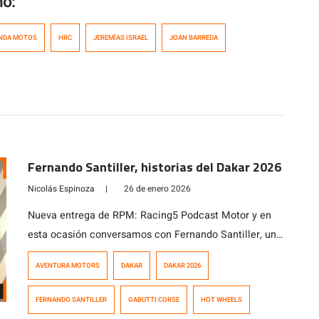
mo:
NDA MOTOS
HRC
JEREMÍAS ISRAEL
JOAN BARREDA
Fernando Santiller, historias del Dakar 2026
Nicolás Espinoza
|
26 de enero 2026
Nueva entrega de RPM: Racing5 Podcast Motor y en
esta ocasión conversamos con Fernando Santiller, un
apasionado de las motos y el motociclismo que
AVENTURA MOTORS
DAKAR
DAKAR 2026
además de trabajar como vendedor de motos, colabora
junto a Tomás de Gavardo en sus distintas actividades
FERNANDO SANTILLER
GABUTTI CORSE
HOT WHEELS
deportivas, lo que le llevó a desempeñarse como