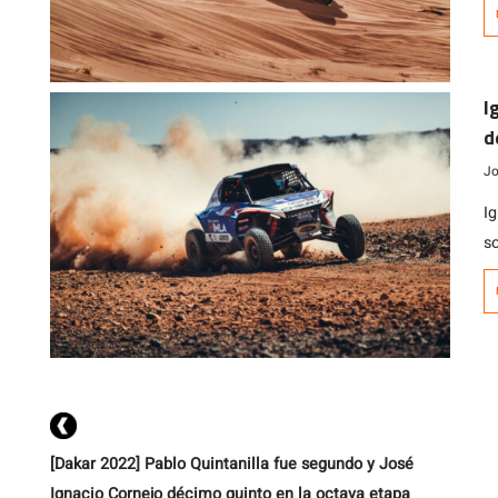
di
c
A
I
d
d
Jo
I
s
u
v
c
e
d
[…
[Dakar 2022] Pablo Quintanilla fue segundo y José
Ignacio Cornejo décimo quinto en la octava etapa