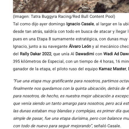
(Imagen: Tatra Buggyra Racing/Red Bull Content Pool)
Tal como dijo ayer domingo
Ignacio Casale
, al largar en la u
desde tan atrás, saldría con todo en busca de atacar y llegar l
pues en una Etapa 8 sumamente estratégica, con dunas muy 
Ignacio, junto a su navegante
Álvaro León
y al mecánico che
del
Rally Dakar 2022
, que unía Al
Dawadimi
con
Wadi Ad Dawa
395 kilómetros de Especial, con un tiempo de 4 horas, 16 mi
ganador de la etapa, el piloto ruso del equipo
Kamaz Master
,
“Fue una etapa muy gratificante para nosotros, partimos octa
finalmente nos quedamos con la quinta ubicación, detrás de 
para nosotros, de hecho, es nuestra mejor ubicación a excepció
que venía siendo un tanto amargo para nosotros, pero acá est
las dunas estaban muy blandas y complejas, es primer día que
simple de pasar, fue una etapa durísima, pero con balance m
con todo de nuevo para seguir mejorando”
, señaló Casale.