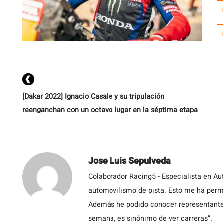
2
ta
ob
m
in
[Dakar 2022] Ignacio Casale y su tripulación
reenganchan con un octavo lugar en la séptima etapa
Jose Luis Sepulveda
Colaborador Racing5 - Especialista en Au
automovilismo de pista. Esto me ha permit
Además he podido conocer representantes
semana, es sinónimo de ver carreras”.