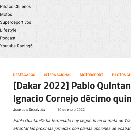
Pilotos Chilenos
Motos
Superdeportivos
Lifestyle
Podcast
Youtube Racing5
DESTACADOS
INTERNACIONAL
MOTORSPORT
PILOTOS C
[Dakar 2022] Pablo Quintani
Ignacio Cornejo décimo quin
Jose Luis Sepulveda
|
10 de enero 2022
Pablo Quintanilla ha terminado hoy segundo en la meta de Wa
afrontar las próximas jornadas con plenas opciones de acabar 