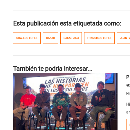
Esta publicación esta etiquetada como:
CHALECO LOPEZ
DAKAR
DAKAR 2023
FRANCISCO LOPEZ
JUAN P
También te podria interesar...
P
e
A
Ni
H
a
c
c