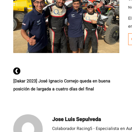
Ni
E
e
J
de
[Dakar 2023] José Ignacio Cornejo queda en buena
posición de largada a cuatro días del final
Jose Luis Sepulveda
Colaborador Racing5 - Especialista en Au