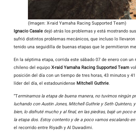
(Imagen: X-raid Yamaha Racing Supported Team)
Ignacio Casale
dejó atrás los problemas y está mostrando su
sufrió distintos problemas mecánicos, que incluso lo llevaron
tenido una seguidilla de buenas etapas que le permitieron me
En la séptima etapa, corrida este sábado 07 de enero con un 
chileno del equipo
X-raid Yamaha Racing Supported Team
vol
posición del día con un tiempo de tres horas, 43 minutos y 4
líder del día, el estadounidense
Mitchell Guthrie
.
“T
erminamos la etapa de buena manera, no tuvimos ningún pr
luchando con Austin Jones, Mitchell Guthrie y Seth Quintero, 
bien, lo disfruté mucho y al final, en las piedras, bajé un poco
la etapa dos. Estoy contento y de a poco vamos escalando en l
el recorrido entre Riyadh y Al Duwadimi.