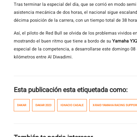
Tras terminar la especial del día, que se corrió en modo semi 
asistencia mecánica de dos horas, el nacional sigue escalando
décima posición de la carrera, con un tiempo total de 38 hora
Así, el piloto de Red Bull se olvida de los problemas vividos 
mostrando el buen ritmo que tiene a bordo de su
Yamaha YXZ
especial de la competencia, a desarrollarse este domingo 08
kilómetros entre Al Diwadimi.
Esta publicación esta etiquetada como:
DAKAR
DAKAR 2023
IGNACIO CASALE
X-RAID YAMAHA RACING SUPPO