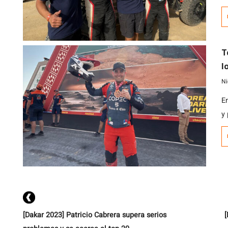
J
de
T
l
g
Ni
E
y
e
[Dakar 2023] Patricio Cabrera supera serios
[