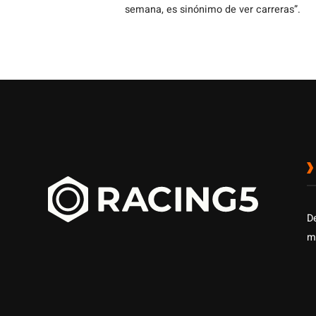
semana, es sinónimo de ver carreras”.
D
m