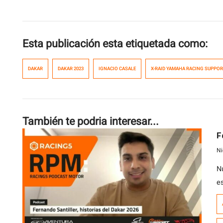
Esta publicación esta etiquetada como:
DAKAR
DAKAR 2023
IGNACIO CASALE
X-RAID YAMAHA RACING SUPPO
También te podria interesar...
F
Ni
N
e
a
a
j