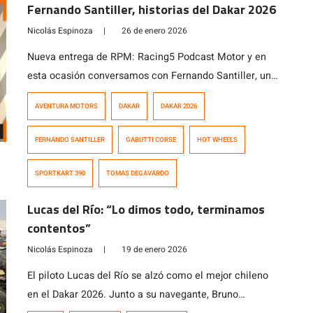
Fernando Santiller, historias del Dakar 2026
Nicolás Espinoza
|
26 de enero 2026
Nueva entrega de RPM: Racing5 Podcast Motor y en
esta ocasión conversamos con Fernando Santiller, un
apasionado de las motos y el motociclismo que
AVENTURA MOTORS
DAKAR
DAKAR 2026
además de trabajar como vendedor de motos, colabora
junto a Tomás de Gavardo en sus distintas actividades
FERNANDO SANTILLER
GABUTTI CORSE
HOT WHEELS
deportivas, lo que le llevó a desempeñarse como
asistente del piloto nacional en el […]
SPORTKART 390
TOMAS DEGAVARDO
Lucas del Río: “Lo dimos todo, terminamos
contentos”
Nicolás Espinoza
|
19 de enero 2026
El piloto Lucas del Río se alzó como el mejor chileno
en el Dakar 2026. Junto a su navegante, Bruno