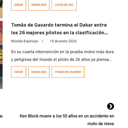
Jacomy, culminó en la cuarta posición a 77 segundos
DAKAR
DAKAR 2026
LUCAS DEL RIO
del tercer lugar.
Tomás de Gavardo termina el Dakar entre
los 26 mejores pilotos en la clasificación
general
Nicolás Espinoza
|
19 de enero 2026
En su cuarta intervención en la prueba motor más dura
y peligrosa del mundo el piloto de 26 años ya piensa
en la próxima edición en Arabia Saudita.
DAKAR
DAKAR 2026
TOMAS DE GAVARDO
a:
Ken Block muere a los 55 años en un accidente en
moto de nieve