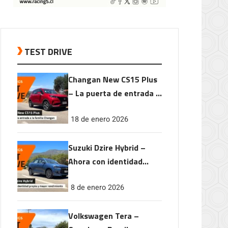
TEST DRIVE
Changan New CS15 Plus
– La puerta de entrada a
la familia Changan
18 de enero 2026
Suzuki Dzire Hybrid –
Ahora con identidad
propia y mayor
8 de enero 2026
rendimiento
Volkswagen Tera –