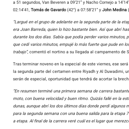
a 51 segundos, Van Beveren a 09’21” y Nacho Cornejo a 14’14”
02:14’41,
Tomás de Gavardo
(42°) a 07:58’21” y
John Medina
(
“Largué en el grupo de adelante en la segunda parte de la etap
era Joan Barreda, quien lo hizo bastante bien. Así que abrí has
durante los dos días. Sabía que podía perder varios minutos, 
que cedí varios minutos, empujé lo más fuerte que pude en los
trabajo”
, comentó el nortino a su llegada al campamento de 
Tras terminar noveno en la especial de este viernes, ese será
la segunda parte del certamen entre Riyadh y Al Duwadimi, un
serán de especial, oportunidad que tendrá de acortar la brec
“En resumen terminé una primera semana de carrera bastante s
moto, con buena velocidad y buen ritmo. Quizás fallé en la est
dunas, aunque abrí los dos últimos días donde perdí algunos 
para la segunda semana con una buena salida para la etapa 7 
a etapa. Al final de la carrera veré cuál es el lugar que merezc