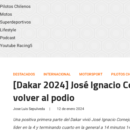
Pilotos Chilenos
Motos
Superdeportivos
Lifestyle
Podcast
Youtube Racing5
DESTACADOS
INTERNACIONAL
MOTORSPORT
PILOTOS C
[Dakar 2024] José Ignacio C
volver al podio
Jose Luis Sepulveda
|
12 de enero 2024
Una positiva primera parte del Dakar vivió José Ignacio Corn
líder en la 4 y terminando cuarto en la general a 14 minutos 