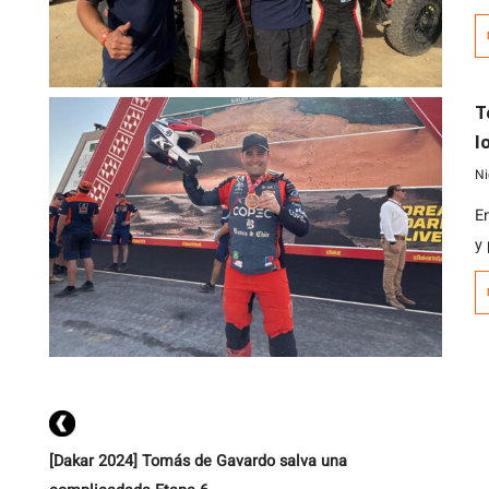
J
de
T
l
g
Ni
E
y
e
[Dakar 2024] Tomás de Gavardo salva una