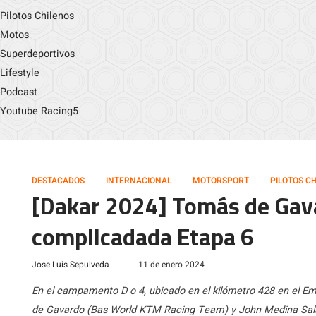
Pilotos Chilenos
Motos
Superdeportivos
Lifestyle
Podcast
Youtube Racing5
DESTACADOS
INTERNACIONAL
MOTORSPORT
PILOTOS C
[Dakar 2024] Tomás de Gav
complicadada Etapa 6
Jose Luis Sepulveda
|
11 de enero 2024
En el campamento D o 4, ubicado en el kilómetro 428 en el Emp
de Gavardo (Bas World KTM Racing Team) y John Medina Sala