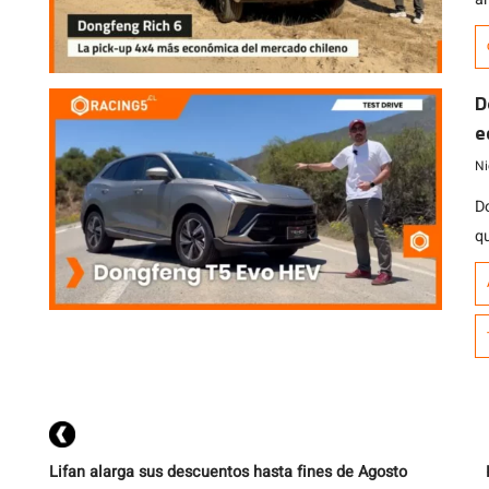
p
m
t
D
8
e
y
Ni
D
q
e
m
h
la
t
Lifan alarga sus descuentos hasta fines de Agosto