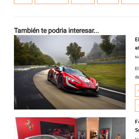
También te podria interesar...
E
e
Ni
E
de
r
B
F
S