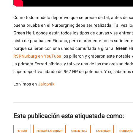
Como
todo modelo deportivo que se precie de tal, antes de sal
buena prueba en el Nurburgring debe ser realizada. Tal vez lo
Green Hell
, donde están todos los tipos de curvas y se enfre
pista de pruebas en Fiorano, pero claramente no es suficien
porque salieron con una unidad camuflada a girar al
Green He
RSRNurburg en YouTube
los pillaron y grabaron este notable 
la primera Ferrari híbrida, y tal vez una de las mejores unidad
superdeportivo híbrido de 962 HP de potencia. Y si, sabemos 
Lo vimos en
Jalopnik
.
Esta publicación esta etiquetada como:
FERRARI
FERRARI LAFERRARI
GREEN HELL
LAFERRARI
NURBURG