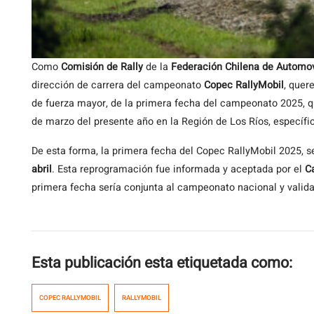
Como
Comisión de Rally
de la
Federación Chilena de Automo
dirección de carrera del campeonato
Copec RallyMobil
, quer
de fuerza mayor, de la primera fecha del campeonato 2025, que
de marzo del presente año en la Región de Los Ríos, especí
De esta forma, la primera fecha del Copec RallyMobil 2025, se
abril
. Esta reprogramación fue informada y aceptada por el
C
primera fecha sería conjunta al campeonato nacional y vali
Esta publicación esta etiquetada como:
COPEC RALLYMOBIL
RALLYMOBIL