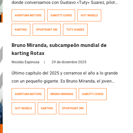
donde conversamos con Gustavo «Tuty» Suarez, piloto
chileno, múltiple campeón nacional de karting y quien
AVENTURA MOTORS
GABUTTI CORSE
HOT WHEELS
actualmente se desempeña como mecánico de
karting en Europa en el equipo británico Fusion.
KARTING
SPORTKART 390
TUTY SUAREZ
Muchas cosas han pasado en la vida de Tuty desde la
última vez que pasó por nuestro podcast […]
Bruno Miranda, subcampeón mundial de
karting Rotax
Nicolás Espinoza
|
29 de diciembre 2025
Último capítulo del 2025 y cerramos el año a lo grande
con un pequeño gigante. Es Bruno Miranda, el joven
piloto chileno de 10 años que se acaba de coronar
AVENTURA MOTORS
BRUNO MIRANDA
GABUTTI CORSE
subcampeón mundial de la categoría Micro Max en el
Mundial de Karting Rotax disputado en Bahrein. En
HOT WHEELS
KARTING
SPORTKART 390
este capítulo especial no solo estuvo Bruno sino […]