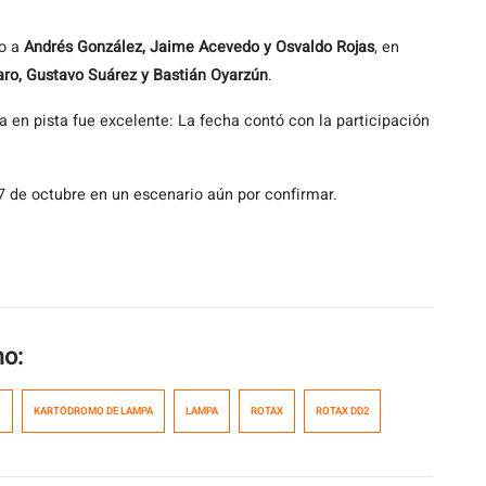
do a
Andrés González, Jaime Acevedo y Osvaldo Rojas
, en
ro, Gustavo Suárez y Bastián Oyarzún
.
 en pista fue excelente: La fecha contó con la participación
 7 de octubre en un escenario aún por confirmar.
mo:
O
KARTÓDROMO DE LAMPA
LAMPA
ROTAX
ROTAX DD2