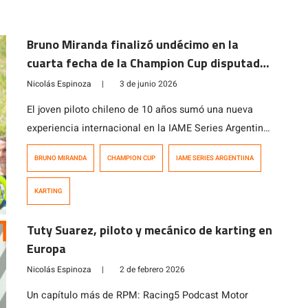
Bruno Miranda finalizó undécimo en la
cuarta fecha de la Champion Cup disputada
en Argentina
Nicolás Espinoza
|
3 de junio 2026
El joven piloto chileno de 10 años sumó una nueva
experiencia internacional en la IAME Series Argentina
en el Kartódromo Internacional Ciudad de Zárate.
BRUNO MIRANDA
CHAMPION CUP
IAME SERIES ARGENTIINA
KARTING
Tuty Suarez, piloto y mecánico de karting en
Europa
Nicolás Espinoza
|
2 de febrero 2026
Un capítulo más de RPM: Racing5 Podcast Motor