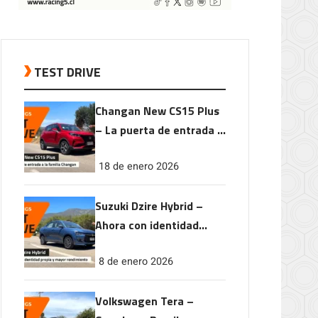
TEST DRIVE
Changan New CS15 Plus
– La puerta de entrada a
la familia Changan
18 de enero 2026
Suzuki Dzire Hybrid –
Ahora con identidad
propia y mayor
8 de enero 2026
rendimiento
Volkswagen Tera –