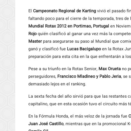
El
Campeonato Regional de Karting
vivió el pasado f
faltando poco para el cierre de la temporada, tres de
Mundial Rotax 2012 en Portimao, Portugal
en Noviemb
Rojo
quién clasificó al ganar una vez más la compete
Master
para asegurarse su paso al Mundial que comien
ganó y clasificó fue
Lucas Bacigalupo
en la Rotax Jun
preparación para esta cita en la que enfrentarán a l
Pese a su triunfo en la Rotax Senior,
Max Orueta
no pu
perseguidores,
Francisco Mladineo y Pablo Jeria
, se 
demasiado lejos en el ranking.
La sexta fecha del año sirvió para que las restantes c
capitalino, que en esta ocasión tuvo el circuito más 
En la Fórmula Honda, el más veloz de la jornada fue
C
Juan José Castillo
, mientras que en la promocional K