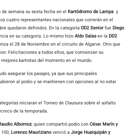
in de semana su sexta fecha en el
Kartódromo de Lampa
y
 los cuatro representantes nacionales que correrán en el
re quedaron definidos. En la categoría
DD2 Senior
fue
Diego
ncia en su categoría. Lo mismo hizo
Aldo Salas
en la
DD2
za el 28 de Noviembre en el circuito de Algarve. Otro que
ior. Felicitaciones a todos ellos, que comienzan su
os mejores kartistas del momento en el mundo.
do asegurar los pasajes, ya que sus principales
subieron al podio y se mantienen con opciones al no estar
ategorías iniciaran el Torneo de Clausura sobre el asfalto
técnico de la temporada.
laudio Albornoz
, quien compartió podio con
César Marín y
- 100,
Lorenzo Mauriziano
venció a
Jorge Huaiquipán y