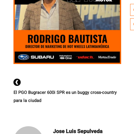
in
m
q
p
d
El PGO Bugracer 600i SPR es un buggy cross-country
para la ciudad
Jose Luis Sepulveda