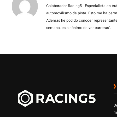
Colaborador Racing5 - Especialista en Au
automovilismo de pista. Esto me ha permit
Además he podido conocer representantes
semana, es sinónimo de ver carreras”.
D
m