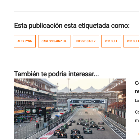
Esta publicación esta etiquetada como:
ALEX LYNN
CARLOS SAINZ JR.
PIERRE GASLY
RED BULL
RED BUL
También te podria interesar...
C
n
2
La
C
m
t
F