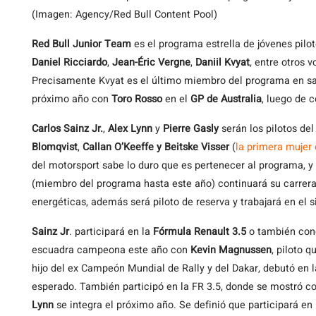
(Imagen: Agency/Red Bull Content Pool)
Red Bull Junior Team
es el programa estrella de jóvenes pilo
Daniel Ricciardo
,
Jean-Éric Vergne
,
Daniil Kvyat
, entre otros 
Precisamente Kvyat es el último miembro del programa en sal
próximo año con
Toro Rosso
en el
GP de Australia
, luego de 
Carlos Sainz Jr.
,
Alex Lynn
y
Pierre Gasly
serán los pilotos de
Blomqvist
,
Callan O’Keeffe y
Beitske Visser
(
la primera mujer 
del motorsport sabe lo duro que es pertenecer al programa, y
(miembro del programa hasta este año) continuará su carrer
energéticas, además será piloto de reserva y trabajará en el s
Sainz Jr
. participará en la
Fórmula Renault 3.5
o también con
escuadra campeona este año con
Kevin Magnussen
, piloto q
hijo del ex Campeón Mundial de Rally y del Dakar, debutó en l
esperado. También participó en la FR 3.5, donde se mostró co
Lynn
se integra el próximo año. Se definió que participará en 