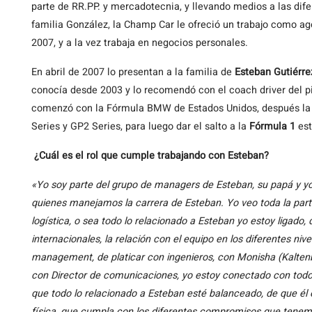
parte de RR.PP. y mercadotecnia, y llevando medios a las dife
familia González, la Champ Car le ofreció un trabajo como age
2007, y a la vez trabaja en negocios personales.
En abril de 2007 lo presentan a la familia de
Esteban Gutiérre
conocía desde 2003 y lo recomendó con el coach driver del pi
comenzó con la Fórmula BMW de Estados Unidos, después la
Series y GP2 Series, para luego dar el salto a la
Fórmula 1
est
¿Cuál es el rol que cumple trabajando con Esteban?
«Yo soy parte del grupo de managers de Esteban, su papá y yo
quienes manejamos la carrera de Esteban. Yo veo toda la par
logística, o sea todo lo relacionado a Esteban yo estoy ligado,
internacionales, la relación con el equipo en los diferentes nive
management, de platicar con ingenieros, con Monisha (Kaltenbo
con Director de comunicaciones, yo estoy conectado con todos
que todo lo relacionado a Esteban esté balanceado, de que él
física, que cumpla con los diferentes compromisos que tenem