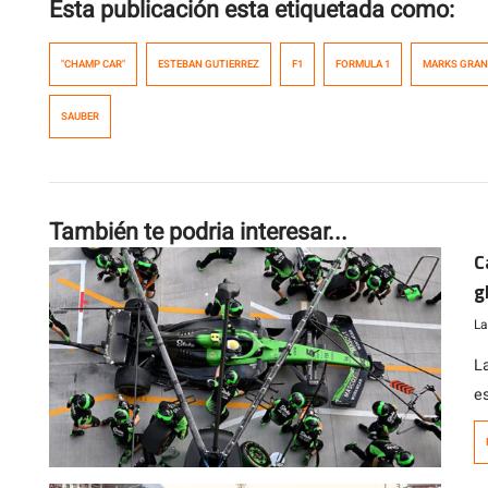
Esta publicación esta etiquetada como:
"CHAMP CAR"
ESTEBAN GUTIERREZ
F1
FORMULA 1
MARKS GRA
SAUBER
También te podria interesar...
C
g
La
L
e
a
c
lo