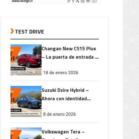
TEST DRIVE
Changan New CS15 Plus
– La puerta de entrada a
la familia Changan
18 de enero 2026
Suzuki Dzire Hybrid –
Ahora con identidad
propia y mayor
8 de enero 2026
rendimiento
Volkswagen Tera –