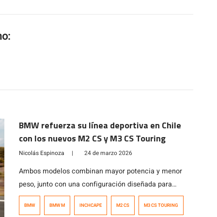
mo:
BMW refuerza su línea deportiva en Chile
con los nuevos M2 CS y M3 CS Touring
Nicolás Espinoza
|
24 de marzo 2026
Ambos modelos combinan mayor potencia y menor
peso, junto con una configuración diseñada para
ofrecer el máximo rendimiento en conducción
BMW
BMW M
INCHCAPE
M2 CS
M3 CS TOURING
deportiva, sin perder comodidad para el uso diario. Su