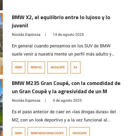
producción limitada y su carácter deportivo refuerzan
su exclusividad, consolidando el liderazgo de BMW y
BMW X2, el equilibrio entre lo lujoso y lo
su línea deportiva en el segmento de altas
juvenil
prestaciones.
Nicolás Espinoza
|
14 de agosto 2025
En general cuando pensamos en los SUV de BMW
suele venir a nuestra mente un perfil más adulto y
serio, sin embargo, con el BMW X2 la marca
BMW
BMW X2
INCHCAPE
X2
rejuvenece su lenguaje de diseño y lo adapta a los
nuevos tiempos orientando el modelo hacia un
BMW M235 Gran Coupé, con la comodidad de
segmento más juvenil y conectado con la tecnología.
un Gran Coupé y la agresividad de un M
Monta un […]
Nicolás Espinoza
|
5 de agosto 2025
Es el paso anterior de caer en «las drogas duras» del
M2, con un look deportivo y a la vez funcional al
incorporar las 4 puertas en lo que BMW denomina
BMW
BMW M235 GRAN COUPE
INCHCAPE