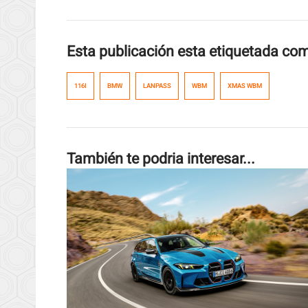
Esta publicación esta etiquetada co
116I
BMW
LANPASS
WBM
XMAS WBM
También te podria interesar...