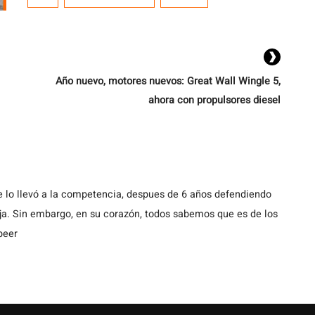
Gran Coupé. Se trata del BMW M235 Gran Coupé
xDrive, un modelo que incorpora un motor TwinPower
Turbo de 2.0 litros asociado a una […]
Año nuevo, motores nuevos: Great Wall Wingle 5,
ahora con propulsores diesel
 se lo llevó a la competencia, despues de 6 años defendiendo
nja. Sin embargo, en su corazón, todos sabemos que es de los
beer