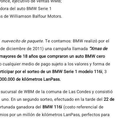
once, ejecutivo de ventas WMB;
adora del auto BMW Serie 1
s de Williamson Balfour Motors.
W
nuevecito de paquete
. Te contamos: BMW realizó por el
20 de diciembre de 2011) una campaña llamada
“Xmas de
 mayores de 18 años que compraron un auto BMW cero
o cualquier medio de pago sujeto a los valores y forma de
rticipar por el sorteo de un
BMW Serie 1 modelo 116i
, 3
000.000 de kilómetros LanPass.
 sucursal de WBM de la comuna de Las Condes y consistió
a uno. En un segundo sorteo, efectuado en la tarde del
22 de
ortunada ganadora del
BMW 116i
(costo referencial de
mios por un millón de kilómetros LanPass, perfectos para