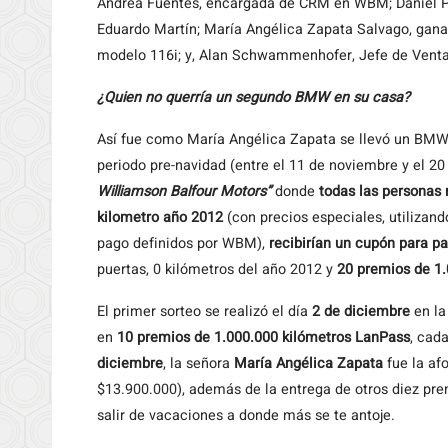
Andrea Fuentes, encargada de CRM en WBM; Daniel P
Eduardo Martín; María Angélica Zapata Salvago, gan
modelo 116i; y, Alan Schwammenhofer, Jefe de Venta
¿Quien
no querría un segundo BMW en su casa?
Así fue como María Angélica Zapata se llevó un BM
periodo pre-navidad (entre el 11 de noviembre y el 
Williamson Balfour Motors”
donde
todas las personas
kilometro año 2012
(con precios especiales, utilizand
pago definidos por WBM),
recibirían un cupón para pa
puertas, 0 kilómetros del año 2012 y
20 premios de 1.
El primer sorteo se realizó el día
2 de diciembre
en la
en
10 premios de 1.000.000 kilómetros LanPass
, cad
diciembre
, la señora
María Angélica Zapata
fue la af
$13.900.000), además de la entrega de otros diez pre
salir de vacaciones a donde más se te antoje.