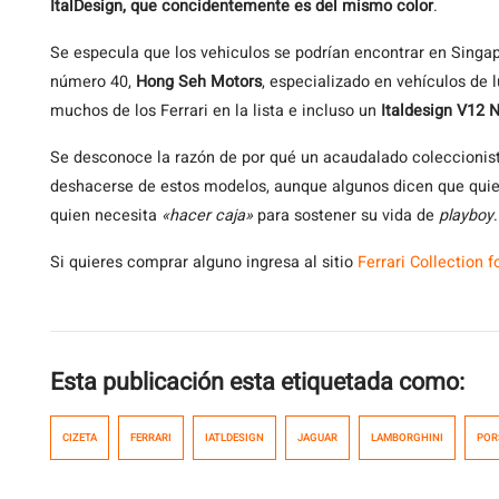
ItalDesign, que concidentemente es del mismo color
.
Se especula que los vehiculos se podrían encontrar en Singap
número 40,
Hong Seh Motors
, especializado en vehículos de 
muchos de los Ferrari en la lista e incluso un
Italdesign V12 
Se desconoce la razón de por qué un acaudalado coleccionis
deshacerse de estos modelos, aunque algunos dicen que quie
quien necesita
«hacer caja»
para sostener su vida de
playboy
.
Si quieres comprar alguno ingresa al sitio
Ferrari Collection f
Esta publicación esta etiquetada como:
CIZETA
FERRARI
IATLDESIGN
JAGUAR
LAMBORGHINI
POR