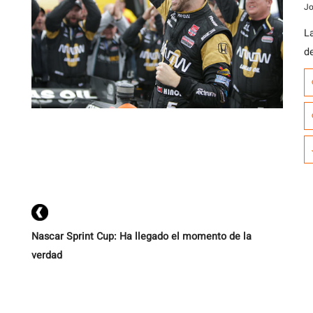
M
Jo
L
de
J
M
a
p
P
Nascar Sprint Cup: Ha llegado el momento de la
verdad