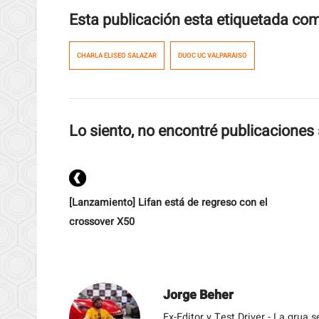
Esta publicación esta etiquetada co
CHARLA ELISEO SALAZAR
DUOC UC VALPARAISO
Lo siento, no encontré publicaciones 
[Lanzamiento] Lifan está de regreso con el
crossover X50
Jorge Beher
Ex-Editor y Test Driver - La grua