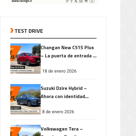
TEST DRIVE
Changan New CS15 Plus
– La puerta de entrada a
la familia Changan
18 de enero 2026
Suzuki Dzire Hybrid –
Ahora con identidad
propia y mayor
8 de enero 2026
rendimiento
Volkswagen Tera –