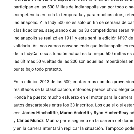
participan en las 500 Millas de Indianapolis van por todo o na
competencia en toda la temporada y para muchos otros, rete
Indianapolis. Y la Indy 500 no es solo un fin de semana de ca
clasificaciones, asegurando que los 33 competidores serán ri
Indianapolis se realizó en 1911 y esta será la edición N°97 d
validarla. Así nos vamos convenciendo que Indianapolis es rea
de la IndyCar o su situación actual es la mejor. 500 millas es
las últimas 50 vueltas de las 200 son aquellas imperdibles en 
punta bajo todo pretexto.
En la edición 2013 de las 500, contaremos con dos proveedo
resultados de la clasificación, entonces parece obvio elegir 
Honda ha puesto mucho esfuerzo en el motor para la carrera y 
autos descartables entre los 33 inscritos. Los que si o si est
con
James Hinchcliffe, Marco Andretti
y
Ryan Hunter-Reay
ad
y
Carlos Muñoz
. Muñoz parte segundo en la carrera del domin
y en la carrera intentarán replicar la situación. Tampoco po