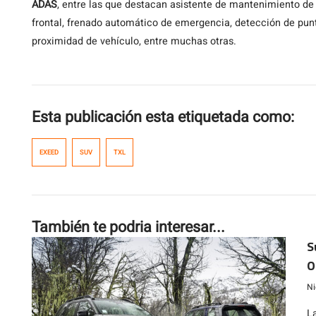
ADAS
, entre las que destacan asistente de mantenimiento de c
frontal, frenado automático de emergencia, detección de punto
proximidad de vehículo, entre muchas otras.
Esta publicación esta etiquetada como:
EXEED
SUV
TXL
También te podria interesar...
S
O
m
Ni
L