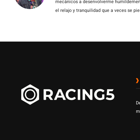
mecánicos a desenvolverme humildemente 
el relajo y tranquilidad que a veces se pie
D
m