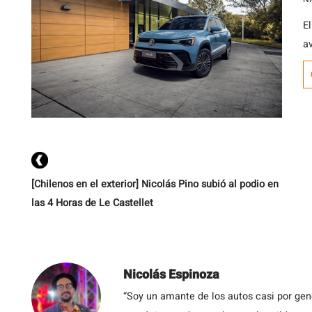
E
a
p
c
[Chilenos en el exterior] Nicolás Pino subió al podio en
las 4 Horas de Le Castellet
Nicolás Espinoza
“Soy un amante de los autos casi por ge