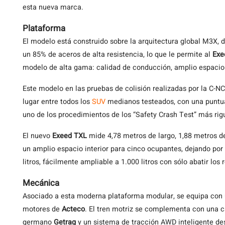
esta nueva marca.
Plataforma
El modelo está construido sobre la arquitectura global M3X, 
un 85% de aceros de alta resistencia, lo que le permite al
Exe
modelo de alta gama: calidad de conducción, amplio espacio i
Este modelo en las pruebas de colisión realizadas por la C-N
lugar entre todos los
SUV
medianos testeados, con una puntuac
uno de los procedimientos de los “Safety Crash Test” más rig
El nuevo
Exeed
TXL
mide 4,78 metros de largo, 1,88 metros de
un amplio espacio interior para cinco ocupantes, dejando po
litros, fácilmente ampliable a 1.000 litros con sólo abatir los 
Mecánica
Asociado a esta moderna plataforma modular, se equipa con u
motores de
Acteco
. El tren motriz se complementa con una c
germano
Getrag
y un sistema de tracción AWD inteligente des