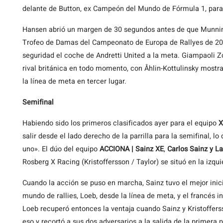
delante de Button, ex Campeón del Mundo de Fórmula 1, para 
Hansen abrió un margen de 30 segundos antes de que Munnings
Trofeo de Damas del Campeonato de Europa de Rallyes de 201
seguridad el coche de Andretti United a la meta. Giampaoli Z
rival británica en todo momento, con Åhlin-Kottulinsky most
la línea de meta en tercer lugar.
Semifinal
Habiendo sido los primeros clasificados ayer para el equipo
X
salir desde el lado derecho de la parrilla para la semifinal, lo 
uno». El dúo del equipo
ACCIONA | Sainz XE
,
Carlos Sainz y L
Rosberg X Racing (Kristoffersson / Taylor) se situó en la izqui
Cuando la acción se puso en marcha, Sainz tuvo el mejor ini
mundo de rallies, Loeb, desde la línea de meta, y el francés 
Loeb recuperó entonces la ventaja cuando Sainz y Kristoffers
eso y recortó a sus dos adversarios a la salida de la primera p