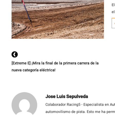
E
e
b
un
p
im
[Extreme E] ¡Mira la final de la primera carrera de la
nueva categoría eléctrica!
Jose Luis Sepulveda
Colaborador Racing5 - Especialista en Au
automovilismo de pista. Esto me ha permit