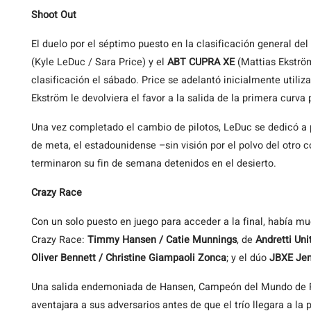
Shoot Out
El duelo por el séptimo puesto en la clasificación general del 
(Kyle LeDuc / Sara Price) y el
ABT CUPRA XE
(Mattias Ekström
clasificación el sábado. Price se adelantó inicialmente utili
Ekström le devolviera el favor a la salida de la primera curva 
Una vez completado el cambio de pilotos, LeDuc se dedicó a pe
de meta, el estadounidense –sin visión por el polvo del otro
terminaron su fin de semana detenidos en el desierto.
Crazy Race
Con un solo puesto en juego para acceder a la final, había mu
Crazy Race:
Timmy Hansen / Catie Munnings
, de
Andretti Uni
Oliver Bennett / Christine Giampaoli Zonca
; y el dúo
JBXE Jen
Una salida endemoniada de Hansen, Campeón del Mundo de Ral
aventajara a sus adversarios antes de que el trío llegara a l