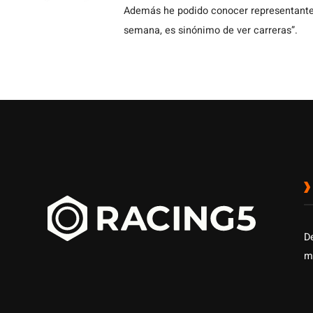
Además he podido conocer representantes
semana, es sinónimo de ver carreras”.
D
m