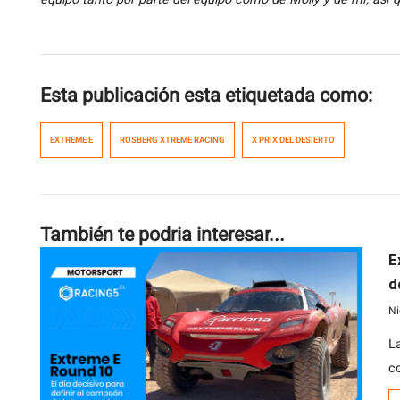
Esta publicación esta etiquetada como:
EXTREME E
ROSBERG XTREME RACING
X PRIX DEL DESIERTO
También te podria interesar...
E
d
Ni
L
c
e