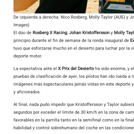
De izquierda a derecha: Nico Rosberg, Molly Taylor (AUS) y
Images)
El dúo de
Rosberg X Racing
,
Johan Kristoffersson
y
Molly Tayl
principio durante el fin de semana de la ronda inaugural de
Ex
tuvo que esforzarse mucho en el desierto para luchar por la v
deporte motor.
La expectativa ante el
X Prix del Desierto
ha sido enorme, y el
pruebas de clasificación de ayer, los pilotos han ido rueda a
imágenes más espectaculares jamás vistas en este deporte y
y aficionados.
Al final, nada pudo impedir que Kristoffersson y Taylor subier
segundos por exceder el límite de 30 km/h en la zona de camb
favorables en la parrilla tanto en la semifinal como en la fin
habilidad y control sobrehumano del coche en las condiciones