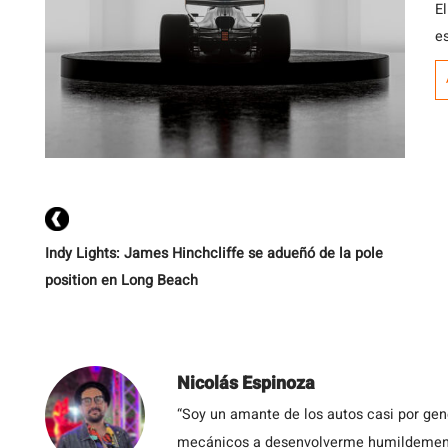
El
e
Indy Lights: James Hinchcliffe se adueñó de la pole
position en Long Beach
Nicolás Espinoza
“Soy un amante de los autos casi por ge
mecánicos a desenvolverme humildemente 