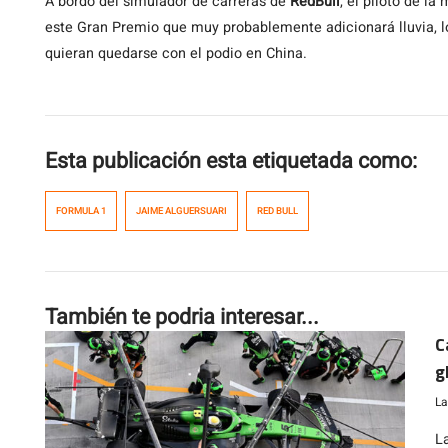
A bordo del simulador de carreras de
RedBull
, el piloto de l
este Gran Premio que muy probablemente adicionará lluvia, lo
quieran quedarse con el podio en China.
Esta publicación esta etiquetada como:
FORMULA 1
JAIME ALGUERSUARI
RED BULL
También te podria interesar...
C
g
La
L