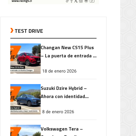
TEST DRIVE
Changan New CS15 Plus
– La puerta de entrada a
la familia Changan
18 de enero 2026
Suzuki Dzire Hybrid –
Ahora con identidad
propia y mayor
8 de enero 2026
rendimiento
Volkswagen Tera –