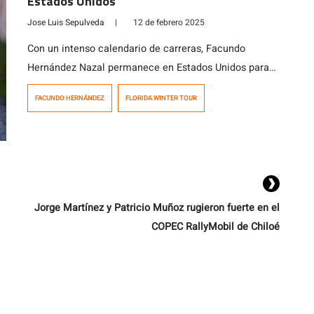
Estados Unidos
Jose Luis Sepulveda
|
12 de febrero 2025
Con un intenso calendario de carreras, Facundo
Hernández Nazal permanece en Estados Unidos para
disputar la segunda ronda del Florida Winter Tour, que
FACUNDO HERNÁNDEZ
FLORIDA WINTER TOUR
celebra 27 años de trayectoria en la industria del
karting. El encuentro se realizará en el kartódromo
Orlando Kart Center, en el estado de Florida, donde
Hernández Nazal tiene la misión de […]
Jorge Martínez y Patricio Muñoz rugieron fuerte en el
COPEC RallyMobil de Chiloé