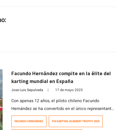
mo:
Facundo Hernández compite en la élite del
karting mundial en España
Jose Luis Sepulveda
|
17 de mayo 2025
Con apenas 12 años, el piloto chileno Facundo
Hernández se ha convertido en el único representante
nacional en participar del FIA Karting Academy Trophy
FACUNDO HERNÁNDEZ
FIA KARTING ACADEMY TROPHY 2025
2025, uno de los campeonatos de formación más