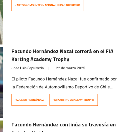
importantes del karting mundial. La competencia,
KARTÓDROMO INTERNACIONAL LUCAS GUERRERO
organizada por la Federación Internacional de
Automovilismo (FIA), reúne a jóvenes promesas del
motorsport provenientes de más […]
Facundo Hernández Nazal correrá en el FIA
Karting Academy Trophy
Jose Luis Sepulveda
|
22 de marzo 2025
El piloto Facundo Hernández Nazal fue confirmado por
la Federación de Automovilismo Deportivo de Chile
para representar al país en el FIA Karting Academy
FACUNDO HERNÁNDEZ
FIA KARTING ACADEMY TROPHY
Trophy. El campeonato reúne a las máximas promesas
del automovilismo y cuenta con la participación de
cerca de cuarenta federaciones de todo el mundo. Con
Facundo Hernández continúa su travesía en
esta noticia, “Facu” confirma su condición […]